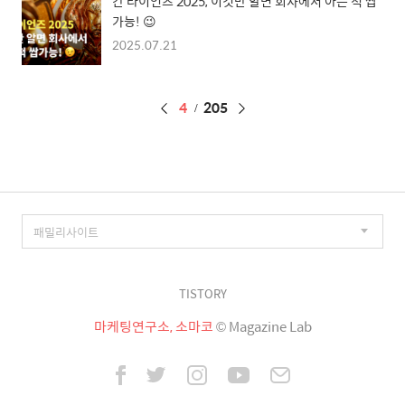
칸 라이언즈 2025, 이것만 알면 회사에서 아는 척 쌉
가능! 😉
2025.07.21
페
4
205
이
징
TISTORY
마케팅연구소, 소마코
© Magazine Lab