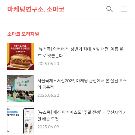
마케팅연구소, 소마코
검
메
색
뉴
소마코 오리지널
[뉴스콕] 이커머스, 상반기 최대 쇼핑 대전 '여름 블
프'로 맞붙는다
2025.06.23
서울국제도서전2025, 마케팅 관점에서 본 잘된 부스
의 공통점
2025.06.22
[뉴스콕] 패션 이커머스도 ‘주말 전쟁’… 무신사의 7
일 배송 도전
2025.06.09