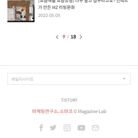
[요즘애들 요즘유행] 다꾸 말고 집꾸라고요? 언텍트
가 만든 MZ 리빙문화
2022.05.05
페
9
18
이
징
TISTORY
마케팅연구소, 소마코
© Magazine Lab