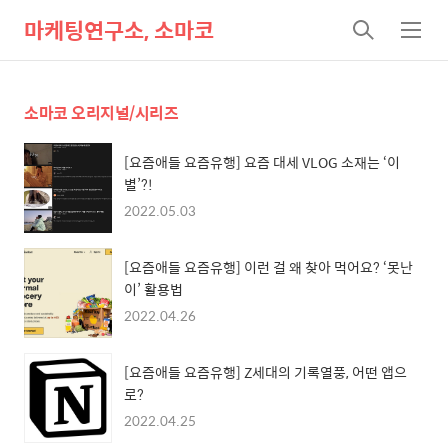
마케팅연구소, 소마코
검
메
색
뉴
소마코 오리지널/시리즈
[요즘애들 요즘유행] 요즘 대세 VLOG 소재는 ‘이
별’?!
2022.05.03
[요즘애들 요즘유행] 이런 걸 왜 찾아 먹어요? ‘못난
이’ 활용법
2022.04.26
[요즘애들 요즘유행] Z세대의 기록열풍, 어떤 앱으
로?
2022.04.25