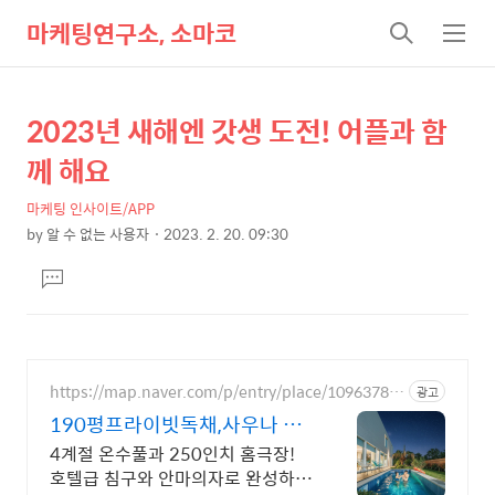
마케팅연구소, 소마코
검
메
색
뉴
2023년 새해엔 갓생 도전! 어플과 함
상
본
문
세
께 해요
제
컨
목
마케팅 인사이트/APP
텐
by
알 수 없는 사용자
2023. 2. 20. 09:30
츠
본
댓
문
글
달
기
https://map.naver.com/p/entry/place/10963781
광고
63
190평프라이빗독채,사우나 예
쁜 4계절 온수수영장 힐링
4계절 온수풀과 250인치 홈극장!
호텔급 침구와 안마의자로 완성하는