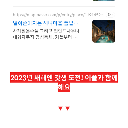
프리미엄독채 별빛 자쿠지와 불멍의
낭만! 스타일러와 사우나로 완성하
는 세심한 배려의 감성숙소
https://map.naver.com/p/entry/place/11914527
광고
06
별이쏟아지는 해녀마을 풀빌라
르세라핌도 다녀간 감성풀빌라
사계절온수풀 그리고 핀란드사우나
대형자쿠지 감성독채. 커플부터 대
가족까지 힐링숙소 여행피로 녹이는
온수풀과 스파, 불멍.제주해녀마을
돌담길 속에서느끼는 온전한휴식
2023년 새해엔 갓생 도전! 어플과 함께
해요
▼ ▼