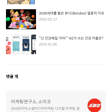
2030세대를 휩쓴 본디(Bondee) 열풍의 이유
2023.02.17
“난 건강해질 거야!” MZ가 쓰는 건강 어플은?
2023.01.06
댓
댓글
개
글
영
역
마케팅연구소, 소마코
SNS와이어,소셜미디어마케팅, 디지털 마케팅, 종