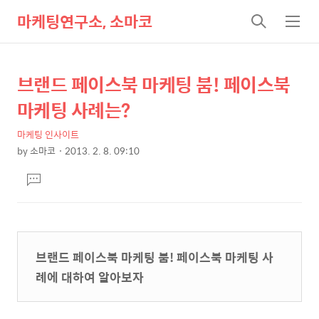
마케팅연구소, 소마코
검
메
색
뉴
브랜드 페이스북 마케팅 붐! 페이스북
상
본
문
세
마케팅 사례는?
제
컨
목
마케팅 인사이트
텐
by
소마코
2013. 2. 8. 09:10
츠
본
댓
문
글
달
기
브랜드 페이스북 마케팅 붐! 페이스북 마케팅 사
례에 대하여 알아보자