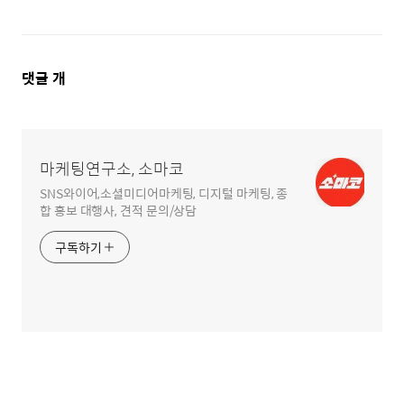
댓
댓글
개
글
영
역
마케팅연구소, 소마코
SNS와이어,소셜미디어마케팅, 디지털 마케팅, 종
합 홍보 대행사, 견적 문의/상담
구독하기