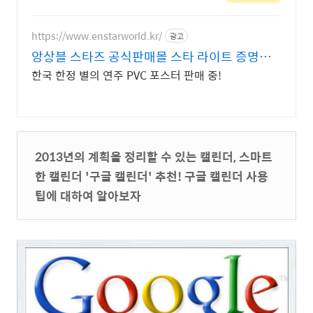
퀄리티 인쇄물, 기획디자인전문, 빠
른납품 무료배송
https://www.enstarworld.kr/
광고
앙상블 스타즈 공식판매몰 스타 라이트 증명사
진 제2탄
한국 한정 별의 연주 PVC 포스터 판매 중!
2013년의 계획을 정리할 수 있는 캘린더, 스마트
한 캘린더 '구글 캘린더' 추천! 구글 캘린더 사용
팁에 대하여 알아보자