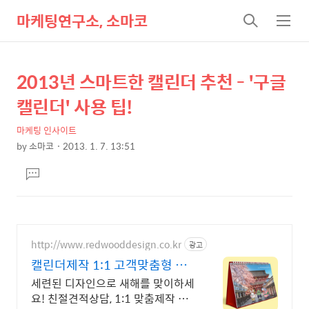
마케팅연구소, 소마코
검
메
색
뉴
2013년 스마트한 캘린더 추천 - '구글
상
본
문
세
캘린더' 사용 팁!
제
컨
목
마케팅 인사이트
텐
by
소마코
2013. 1. 7. 13:51
츠
본
댓
문
글
달
기
http://www.redwooddesign.co.kr
광고
캘린더제작 1:1 고객맞춤형 디
자인전문
세련된 디자인으로 새해를 맞이하세
요! 친절견적상담, 1:1 맞춤제작 고