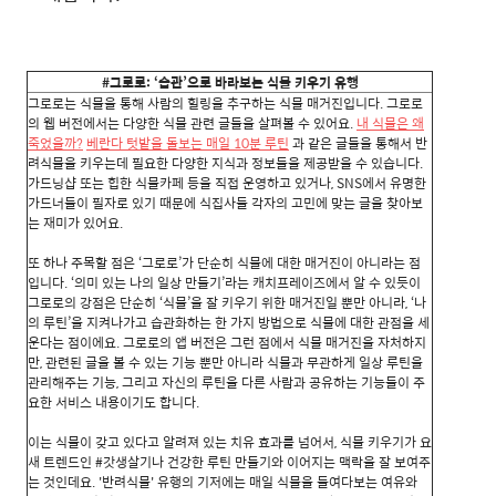
#그로로: ‘습관’으로 바라보는 식물 키우기 유행
그로로는 식물을 통해 사람의 힐링을 추구하는 식물 매거진입니다. 그로로
의 웹 버전에서는 다양한 식물 관련 글들을 살펴볼 수 있어요.
내 식물은 왜
죽었을까?
베란다 텃밭을 돌보는 매일 10분 루틴
과 같은 글들을 통해서 반
려식물을 키우는데 필요한 다양한 지식과 정보들을 제공받을 수 있습니다.
가드닝샵 또는 힙한 식물카페 등을 직접 운영하고 있거나, SNS에서 유명한
가드너들이 필자로 있기 때문에 식집사들 각자의 고민에 맞는 글을 찾아보
는 재미가 있어요.
또 하나 주목할 점은 ‘그로로’가 단순히 식물에 대한 매거진이 아니라는 점
입니다. ‘의미 있는 나의 일상 만들기’라는 캐치프레이즈에서 알 수 있듯이
그로로의 강점은 단순히 ‘식물’을 잘 키우기 위한 매거진일 뿐만 아니라, ‘나
의 루틴’을 지켜나가고 습관화하는 한 가지 방법으로 식물에 대한 관점을 세
운다는 점이에요. 그로로의 앱 버전은 그런 점에서 식물 매거진을 자처하지
만, 관련된 글을 볼 수 있는 기능 뿐만 아니라 식물과 무관하게 일상 루틴을
관리해주는 기능, 그리고 자신의 루틴을 다른 사람과 공유하는 기능들이 주
요한 서비스 내용이기도 합니다.
이는 식물이 갖고 있다고 알려져 있는 치유 효과를 넘어서, 식물 키우기가 요
새 트렌드인 #갓생살기나 건강한 루틴 만들기와 이어지는 맥락을 잘 보여주
는 것인데요. '반려식물' 유행의 기저에는 매일 식물을 들여다보는 여유와