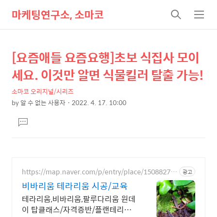
마케팅연구소, 소마코
검
메
색
뉴
[요즘애들 요즘요행]초보 식집사 모이
상
본
문
세
세요. 이것만 알면 식물킬러 탈출 가능!
제
컨
목
소마코 오리지널/시리즈
텐
by
알 수 없는 사용자
2022. 4. 17. 10:00
츠
본
댓
문
글
달
기
https://map.naver.com/p/entry/place/15088271
광고
63
비바리움 테라리움 시공/교육
테라리움,비바리움,팔루다리움 원데
이 탑클래스/자격증반/플랜테리어