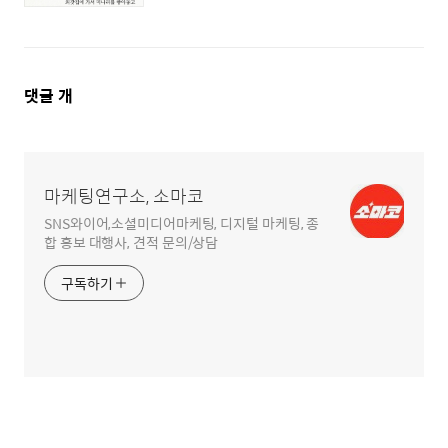
댓
댓글
개
글
영
역
마케팅연구소, 소마코
SNS와이어,소셜미디어마케팅, 디지털 마케팅, 종
합 홍보 대행사, 견적 문의/상담
구독하기