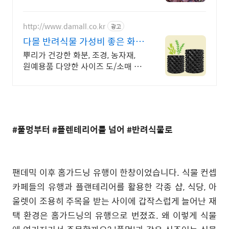
시공/출장강의
http://www.damall.co.kr
광고
다몰 반려식물 가성비 좋은 화분
도매 전문
뿌리가 건강한 화분, 조경, 농자재,
원예용품 다양한 사이즈 도/소매 전
문
#풀멍부터 #플렌테리어를 넘어 #반려식물로
팬데믹 이후 홈가드닝 유행이 한창이었습니다. 식물 컨셉
카페들의 유행과 플랜테리어를 활용한 각종 샵, 식당, 아
울렛이 조용히 주목을 받는 사이에 갑작스럽게 늘어난 재
택 환경은 홈가드닝의 유행으로 번졌죠. 왜 이렇게 식물