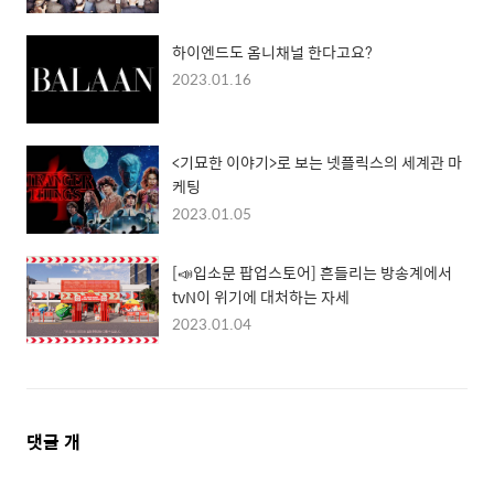
하이엔드도 옴니채널 한다고요?
2023.01.16
<기묘한 이야기>로 보는 넷플릭스의 세계관 마
케팅
2023.01.05
[📣입소문 팝업스토어] 흔들리는 방송계에서
tvN이 위기에 대처하는 자세
2023.01.04
댓
댓글
개
글