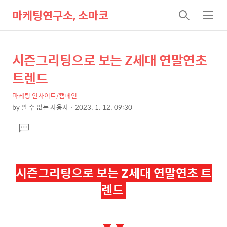
마케팅연구소, 소마코
검
메
색
뉴
시즌그리팅으로 보는 Z세대 연말연초
상
본
문
세
트렌드
제
컨
목
마케팅 인사이트/캠페인
텐
by
알 수 없는 사용자
2023. 1. 12. 09:30
츠
본
댓
문
글
달
기
시즌그리팅으로 보는 Z세대 연말연초 트
렌드