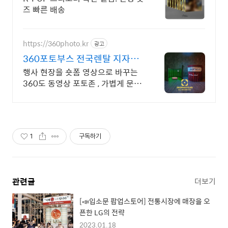
즈 빠른 배송
https://360photo.kr
광고
360포토부스 전국렌탈 지자체
공공,교육기관 할인
행사 현장을 숏폼 영상으로 바꾸는
360도 동영상 포토존 , 가볍게 문의
주세요.
1
구독하기
관련글
더보기
[📣입소문 팝업스토어] 전통시장에 매장을 오
픈한 LG의 전략
2023.01.18