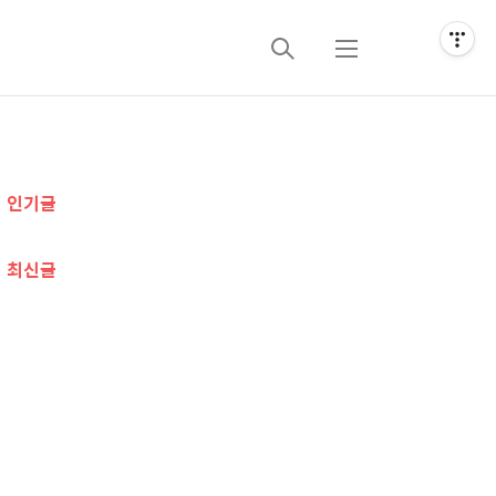
검
메
색
뉴
추
인기글
가
정
최신글
보