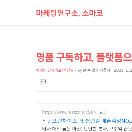
마케팅연구소, 소마코
명품 구독하고, 플랫폼으
상
본
문
세
제
마케팅 인사이트/브랜딩
by
알 수 없는 사용자
2023. 1. 
컨
본
목
텐
댓
문
글
츠
달
기
https://www.matzzim.co.kr/
광고
착한프랜차이즈! 맛찜랭킹 매출
타사 대비 높은 마진! 단단한 본사, 고수익 끝