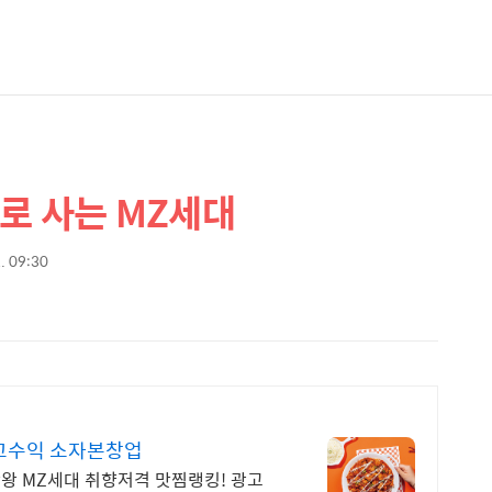
로 사는 MZ세대
2. 09:30
걱정NO고수익 소자본창업
판왕 MZ세대 취향저격 맛찜랭킹! 광고