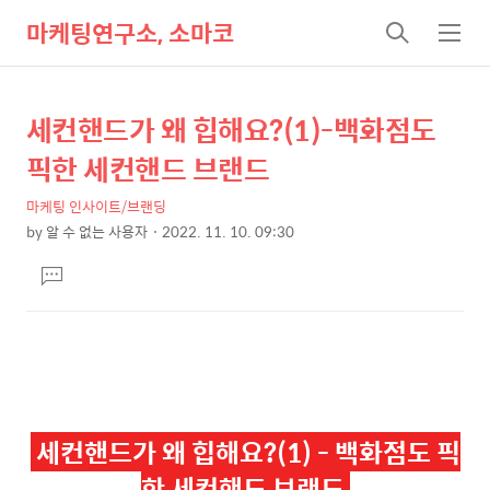
마케팅연구소, 소마코
검
메
색
뉴
세컨핸드가 왜 힙해요?(1)-백화점도
상
본
문
세
픽한 세컨핸드 브랜드
제
컨
목
마케팅 인사이트/브랜딩
텐
by
알 수 없는 사용자
2022. 11. 10. 09:30
츠
본
댓
문
글
달
기
세컨핸드가 왜 힙해요?(1) - 백화점도 픽
한 세컨핸드 브랜드