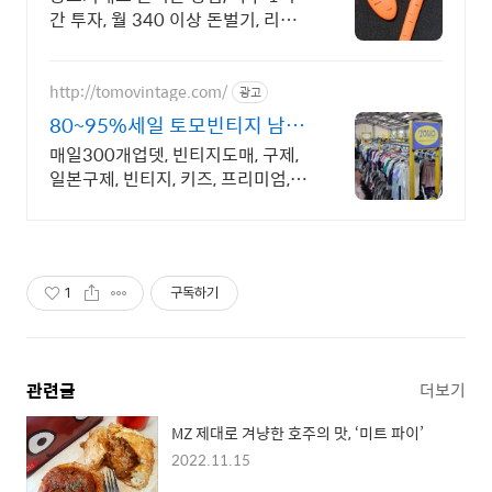
간 투자, 월 340 이상 돈벌기, 리셀
교육 1:1교육, 하루 3시간 교육 완
성, 전국 49명 교육 수료 후 활동 중
http://tomovintage.com/
광고
80~95%세일 토모빈티지 남여
드렌디구제
매일300개업뎃, 빈티지도매, 구제,
일본구제, 빈티지, 키즈, 프리미엄,
Y2K
1
구독하기
관련글
더보기
MZ 제대로 겨냥한 호주의 맛, ‘미트 파이’
2022.11.15