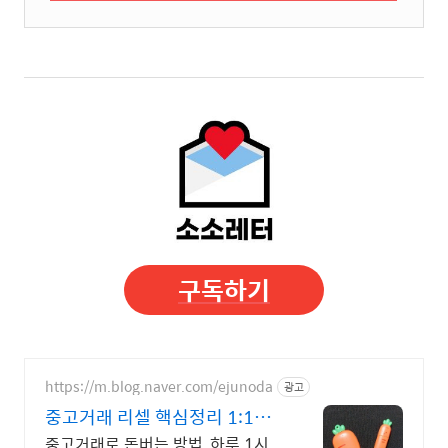
구독하기
https://m.blog.naver.com/ejunoda
광고
중고거래 리셀 핵심정리 1:1교
육 하루 3시간 완성
중고거래로 돈버는 방법, 하루 1시