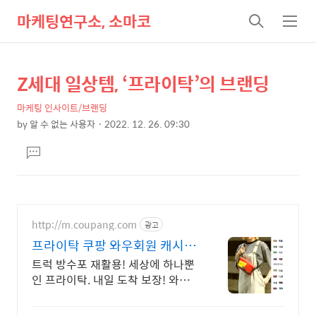
마케팅연구소, 소마코
검
메
색
뉴
Z세대 일상템, ‘프라이탁’의 브랜딩
상
본
문
세
마케팅 인사이트/브랜딩
제
컨
by
알 수 없는 사용자
2022. 12. 26. 09:30
목
본
텐
댓
문
츠
글
달
기
http://m.coupang.com
광고
프라이탁 쿠팡 와우회원 캐시적
립
트럭 방수포 재활용! 세상에 하나뿐
인 프라이탁. 내일 도착 보장! 와우
회원 무료배송, 30일 무료반품으로
안심 구매! 유니크한 가방.