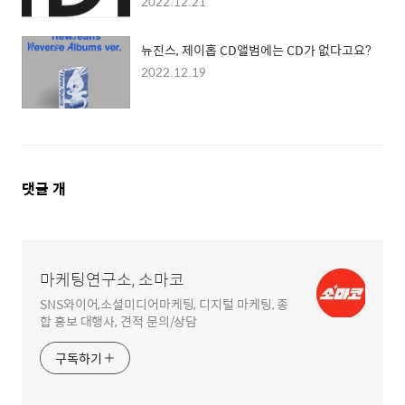
2022.12.21
뉴진스, 제이홉 CD앨범에는 CD가 없다고요?
2022.12.19
댓
댓글
개
글
영
역
마케팅연구소, 소마코
SNS와이어,소셜미디어마케팅, 디지털 마케팅, 종
합 홍보 대행사, 견적 문의/상담
구독하기