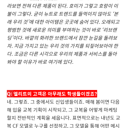
라보면 전혀 다른 제품이 된다
.
호미가 그렇고 호랑이 이
불이 그렇다
.
굳이 뉴트로 트렌드를 들먹이지 않아도
‘
본
래 우리 것
’
에 대한 아이템은 곳곳에 숨어 있다
.
오래되고
평범한 것에 새로운 의미를 부여하는 것이 바로 ‘리브랜
딩’이다. 바깥의 화려한 브랜드에서 잠깐 눈길을 돌려보
자
.
지금 가지고 있는 우리 것의 가치를 되짚어보아야 한
다
.
조금은 다른 시각으로 우리의 제품과 서비스를 돌아
봐야 할 이유가 바로 여기에 있다
.
Q:
엘리트의 고객은 아무래도 학생들이겠죠
?
네
.
그렇죠
. 그 중에서도
신입생들이죠
.
매해 봄이면 다음
해 입을 교복 기획이 시작되고
,
그 교복을 어떻게 마케팅
할지 전반적인 계획을 세웁니다
.
표면적으로는 내년도 교
복
CF
모델로 누구를 선정하고
,
그 모델을 통해 어떤 메시