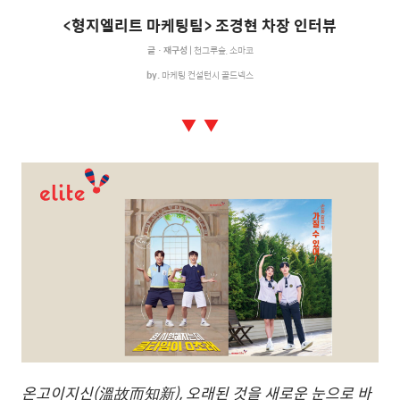
<
형지엘리트 마케팅팀
>
조경현 차장 인터뷰
글ㆍ재구성 |
천그루숲, 소마코
by.
마케팅 컨설턴시
골드넥스
▼ ▼
온고이지신
(
溫故而知新
),
오래된 것을 새로운 눈으로 바