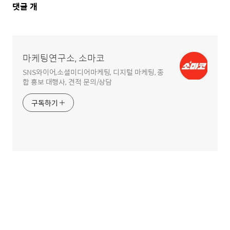
댓
댓글
개
글
영
역
마케팅연구소, 소마코
SNS와이어,소셜미디어마케팅, 디지털 마케팅, 종
합 홍보 대행사, 견적 문의/상담
구독하기