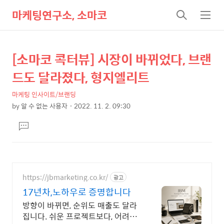
마케팅연구소, 소마코
검
메
색
뉴
[소마코 콕터뷰] 시장이 바뀌었다, 브랜
상
본
문
세
드도 달라졌다, 형지엘리트
제
컨
목
마케팅 인사이트/브랜딩
텐
by
알 수 없는 사용자
2022. 11. 2. 09:30
츠
본
댓
문
글
달
기
https://jbmarketing.co.kr/
광고
17년차,노하우로 증명합니다
방향이 바뀌면, 순위도 매출도 달라
집니다. 쉬운 프로젝트보다, 어려운