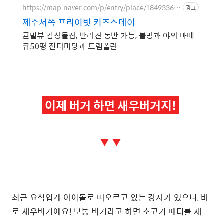
https://map.naver.com/p/entry/place/18493364
광고
57
제주서쪽 프라이빗 키즈스테이
귤밭뷰 감성돌집, 반려견 동반 가능, 불멍과 야외 바베
큐50평 잔디마당과 트램폴린
이제 버거 하면 새우버거지!
▼ ▼
최근 요식업계 아이돌로 떠오르고 있는 강자가 있으니, 바
로 새우버거예요! 보통 버거라고 하면 소고기 패티를 제