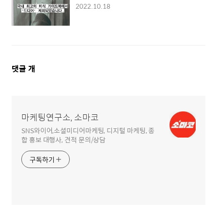
2022.10.18
댓
댓글
개
글
영
역
마케팅연구소, 소마코
SNS와이어,소셜미디어마케팅, 디지털 마케팅, 종
합 홍보 대행사, 견적 문의/상담
구독하기