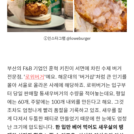
ⓒ인스타그램 @loweburger
부산의 F&B 기업인 훈혁 키친이 서면에 차린 수제 버거
전문점, '
로위버거
'예요. 해운대의 '버거샵'처럼 큰 인기를
몰아 서울로 올라온 사례에 해당하죠. 로위버거는 입구부
터 당일 판매할 통새우버거의 수량을 적어놓는데요, 평일
에는 60개, 주말에는 100개 내외를 만든다고 해요. 그것
조차도 엄청나게 빨리 품절을 기록하고 있죠. 새우를 잘
게 다져서 두툼한 패티로 만들었기 때문에 한 눈에도 엄청
난 크기에 압도됩니다.
한 입만 베어 먹어도 새우살의 탱