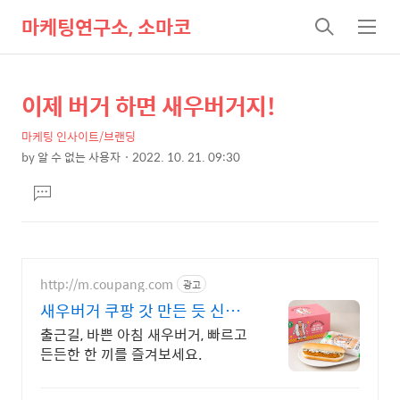
마케팅연구소, 소마코
검
메
색
뉴
이제 버거 하면 새우버거지!
상
본
문
세
마케팅 인사이트/브랜딩
제
컨
by
알 수 없는 사용자
2022. 10. 21. 09:30
목
본
텐
댓
문
츠
글
달
기
http://m.coupang.com
광고
새우버거 쿠팡 갓 만든 듯 신선
한 맛
출근길, 바쁜 아침 새우버거, 빠르고
든든한 한 끼를 즐겨보세요.