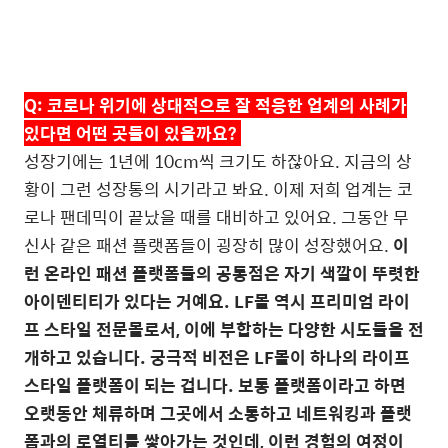
Q:
코로나 위기에 상대적으로 잘 적응한 업계의 사례가
있다면 어떤 곳들이 있을까요
?
성장기에는
1
년에
10cm
씩 크기도 하잖아요
.
지금의 상
황이 그런 성장통의 시기라고 봐요
.
이제 저희 업계는 코
로나 팬데믹이 끝났을 때를 대비하고 있어요
.
그동안 무
신사 같은 패션 플랫폼들이 굉장히 많이 성장했어요
.
이
런 온라인 패션 플랫폼들의 공통점은 자기 색깔이 뚜렷한
아이덴티티가 있다는 거예요
. LF
몰 역시 프리미엄 라이
프 스타일 전문몰로서
,
이에 부합하는 다양한 시도들을 전
개하고 있습니다
.
궁극적 비전은
LF
몰이 하나의 라이프
스타일 플랫폼이 되는 겁니다
.
보통 플랫폼이라고 하면
오랫동안 체류하며 그곳에서 소통하고 네트워킹과 플랫
폼과의 로열티를 쌓아가는 것인데
,
이런 경험의 여정이