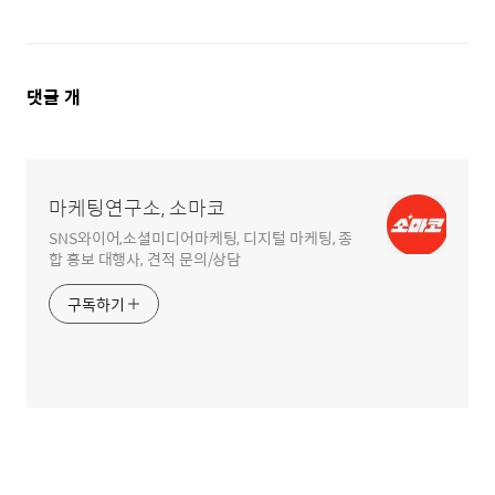
댓
댓글
개
글
영
역
마케팅연구소, 소마코
SNS와이어,소셜미디어마케팅, 디지털 마케팅, 종
합 홍보 대행사, 견적 문의/상담
구독하기