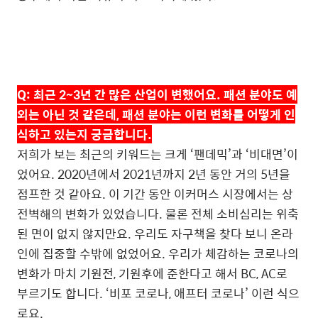
Q:
최근
2~3
년 간 많은 산업이 변했어요
.
패션 분야도 예
외는 아닌 것 같은데
,
패션 분야는 이런 변화를 어떻게 인
식하고 있는지 궁금합니다
.
저희가 보는 최근의 키워드는 크게
‘
팬데믹
’
과
‘
비대면
’
이
었어요
. 2020
년에서
2021
년까지
2
년 동안 거의
5
년을
점프한 것 같아요
.
이 기간 동안 이커머스 시장에서는 상
전벽해의 변화가 있었습니다
.
물론 전체 소비심리는 위축
된 면이 없지 않지만요
.
우리도 자구책을 찾다 보니 온라
인에 집중할 수밖에 없었어요
.
우리가 체감하는 코로나의
변화가 마치 기원전
,
기원후에 준한다고 해서
BC, AC
로
부르기도 합니다
. ‘
비포 코로나
,
애프터 코로나
’
이런 식으
로요
.