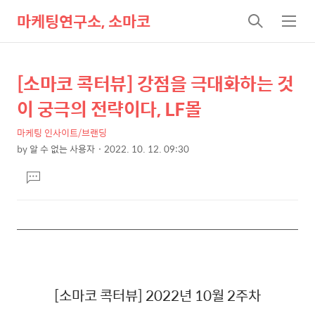
마케팅연구소, 소마코
검
메
색
뉴
[소마코 콕터뷰] 강점을 극대화하는 것
상
본
문
세
이 궁극의 전략이다, LF몰
제
컨
목
마케팅 인사이트/브랜딩
텐
by
알 수 없는 사용자
2022. 10. 12. 09:30
츠
본
댓
문
글
달
기
[소마코 콕터뷰] 2022년 10월 2주차