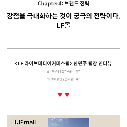
Chapter4: 브랜드 전략
강점을 극대화하는 것이 궁극의 전략이다
,
LF
몰
<LF
라이브미디어커머스팀
>
한민주 팀장 인터뷰
글ㆍ재구성 |
천그루숲, 소마코
by.
마케팅 컨설턴시
골드넥스
▼ ▼