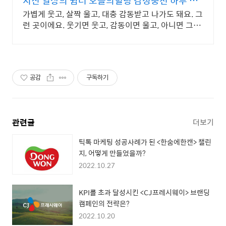
지친 일상의 쉼터 오늘의힐링 감성충전 하루 5분
힐링타임
가볍게 웃고, 살짝 울고, 대충 감동받고 나가도 돼요. 그
런 곳이에요. 웃기면 웃고, 감동이면 울고, 아니면 그냥
눕고 가세요.
공감
구독하기
관련글
더보기
틱톡 마케팅 성공사례가 된 <한숨에한캔> 챌린
지, 어떻게 만들었을까?
2022.10.27
KPI를 초과 달성시킨 <CJ프레시웨이> 브랜딩
캠페인의 전략은?
2022.10.20