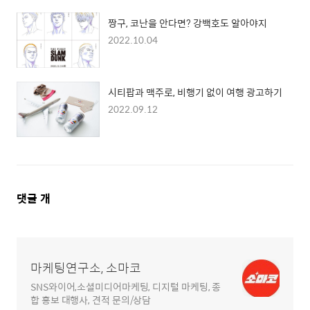
짱구, 코난을 안다면? 강백호도 알아야지
2022.10.04
시티팝과 맥주로, 비행기 없이 여행 광고하기
2022.09.12
댓
댓글
개
글
영
역
마케팅연구소, 소마코
SNS와이어,소셜미디어마케팅, 디지털 마케팅, 종
합 홍보 대행사, 견적 문의/상담