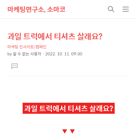
마케팅연구소, 소마코
검
메
색
뉴
과일 트럭에서 티셔츠 살래요?
상
본
문
세
마케팅 인사이트/캠페인
제
컨
by
알 수 없는 사용자
2022. 10. 11. 09:30
목
본
텐
댓
문
츠
글
달
기
과일 트럭에서 티셔츠 살래요?
▼ ▼