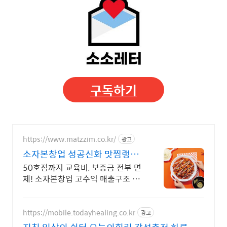
구독하기
https://www.matzzim.co.kr/
광고
소자본창업 성공신화 맛찜랭킹
매출걱정NO고수익 소자본창업
50호점까지 교육비, 보증금 전부 면
제! 소자본창업 고수익 매출구조 광
고 실행사 대표가 직접 운영하는 브
랜드, 공격적인 마케팅 진행
https://mobile.todayhealing.co.kr
광고