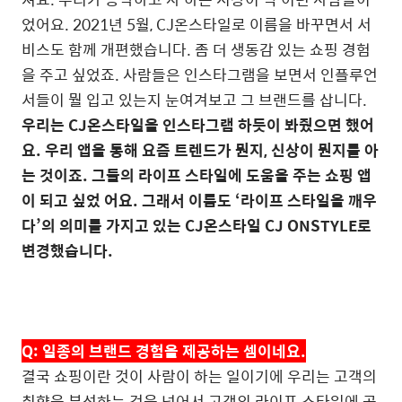
었어요
. 2021
년
5
월
, CJ
온스타일로 이름을 바꾸면서 서
비스도 함께 개편했습니다
.
좀 더 생동감 있는 쇼핑 경험
을 주고 싶었죠
.
사람들은 인스타그램을 보면서 인플루언
서들이 뭘 입고 있는지 눈여겨보고 그 브랜드를 삽니다
.
우리는
CJ
온스타일을 인스타그램 하듯이 봐줬으면 했어
요
.
우리 앱을 통해 요즘 트렌드가 뭔지
,
신상이 뭔지를 아
는 것이죠
.
그들의 라이프 스타일에 도움을 주는 쇼핑 앱
이 되고 싶었 어요
.
그래서 이름도
‘
라이프 스타일을 깨우
다’의 의미를 가지고 있는
CJ
온스타일
CJ ONSTYLE
로
변경했습니다
.
Q:
일종의 브랜드 경험을 제공하는 셈이네요
.
결국 쇼핑이란 것이 사람이 하는 일이기에 우리는 고객의
취향을 분석하는 것을 넘어서 고객의 라이프 스타일에 공