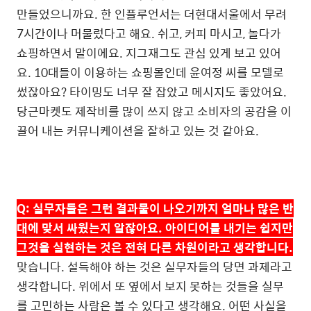
만들었으니까요
.
한 인플루언서는 더현대서울에서 무려
7
시간이나 머물렀다고 해요
.
쉬고
,
커피 마시고
,
놀다가
쇼핑하면서 말이에요
.
지그재그도 관심 있게 보고 있어
요
. 10
대들이 이용하는 쇼핑몰인데 윤여정 씨를 모델로
썼잖아요
?
타이밍도 너무 잘 잡았고 메시지도 좋았어요
.
당근마켓도
제작비를 많이 쓰지 않고 소비자의 공감을 이
끌어 내는 커뮤니케이션을 잘하고 있는 것 같아요
.
Q:
실무자들은 그런 결과물이 나오기까지 얼마나 많은 반
대에 맞서 싸웠는지 알잖아요
.
아이디어를 내기는 쉽지만
그것을 실현하는 것은 전혀 다른 차원이라고 생각합니다
.
맞습니다
.
설득해야 하는 것은 실무자들의 당면 과제라고
생각합니다
.
위에서 또 옆에서 보지 못하는 것들을 실무
를 고민하는 사람은 볼 수 있다고 생각해요
.
어떤 사실을