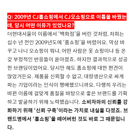
Q:
2009
년
CJ
홈쇼핑에서
CJ
오쇼핑으로 이름을 바꿨는
데
,
당시 어떤 이유가 있었나요
?
더현대서울이 이름에서
‘
백화점
’
을 버린 것처럼
,
저희는
십수 년 전인
2009
년도에
‘
홈쇼핑
’
을 버렸어요
.
막상 바
꾸고 나니 오쇼핑이 뭐냐
,
어떤 사람은 옷 쇼핑이냐 등 온
갖 부정적인 반응들이 쏟아졌죠
.
하지만 결과적으로 성공
한 브랜딩이었어요
.
당시만 해도 홈쇼핑에 대한 편견이
많았거든요
.
제품을 신뢰할 수 없고
,
대량생산으로 싸게
파는 기업이라는 인식이 팽배했으니까요
.
다행히 우리는
바뀐 이름에 걸맞게 품질을 바탕으로 좋은 브랜드를 기획
하고 발굴하기 위해 노력했습니다
.
소비자와의 신뢰를 강
화하기 위해
‘
신뢰 구축
’
이라는 가치로 내실을 다졌죠
.
브
랜드명에서
‘
홈쇼핑
’
을 떼어버린 것도 바로 그 때문입니
다
.