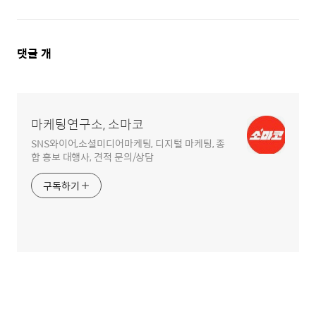
댓
댓글
개
글
영
역
마케팅연구소, 소마코
SNS와이어,소셜미디어마케팅, 디지털 마케팅, 종
합 홍보 대행사, 견적 문의/상담
구독하기