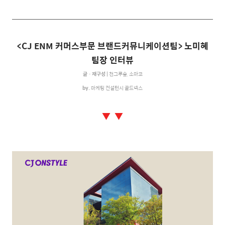
<CJ ENM
커머스부문 브랜드커뮤니케이션팀
>
노미혜
팀장 인터뷰
글ㆍ재구성 |
천그루숲, 소마코
by.
마케팅 컨설턴시
골드넥스
▼ ▼