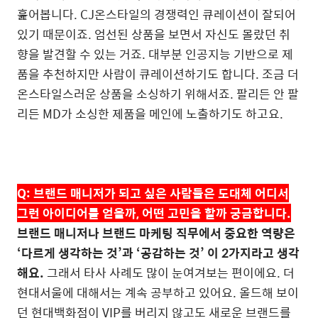
훑어봅니다
. CJ
온스타일의 경쟁력인 큐레이션이 잘되어
있기 때문이죠
.
엄선된 상품을 보면서 자신도 몰랐던 취
향을 발견할 수 있는 거죠
.
대부분 인공지능 기반으로 제
품을 추천하지만 사람이 큐레이션하기도 합니다
.
조금 더
온스타일스러운 상품을 소싱하기 위해서죠
.
팔리든 안 팔
리든
MD
가 소싱한 제품을 메인에 노출하기도 하고요
.
Q:
브랜드 매니저가 되고 싶은 사람들은 도대체 어디서
그런 아이디어를 얻을까
,
어떤 고민을 할까 궁금합니다
.
브랜드 매니저나 브랜드 마케팅 직무에서 중요한 역량은
‘
다르게 생각하는 것
’
과
‘
공감하는 것
’
이
2
가지라고 생각
해요
.
그래서 타사 사례도 많이 눈여겨보는 편이에요
. 더
현대서울에
대해서는 계속 공부하고 있어요
.
올드해 보이
던 현대백화점이
VIP
를 버리지 않고도 새로운 브랜드를