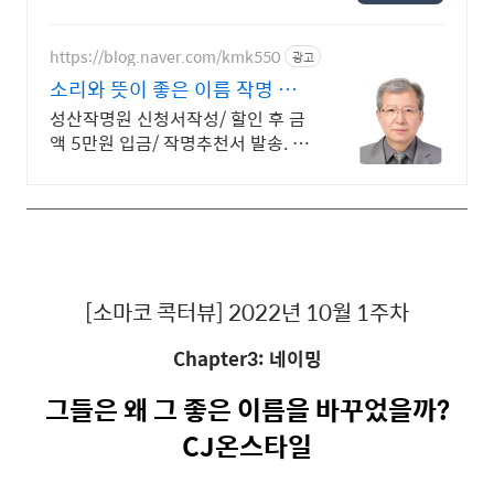
션.
https://blog.naver.com/kmk550
광고
소리와 뜻이 좋은 이름 작명 좋
은 이름과 작명소 선택
성산작명원 신청서작성/ 할인 후 금
액 5만원 입금/ 작명추천서 발송. 이
름 3개
[소마코 콕터뷰] 2022년 10월 1주차
Chapter3: 네이밍
그들은 왜 그 좋은 이름을 바꾸었을까
?
CJ
온스타일