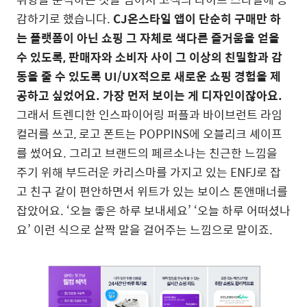
감하기로 했습니다
.
CJ
온스타일 앱이 단순히 구매만 하
는 플랫폼이 아닌 쇼핑 그 자체로 색다른 즐거움을 얻을
수 있도록
,
판매자와 소비자 사이 그 이상의 친밀함과 감
동을 줄 수 있도록
UI/UX
적으로 새로운 쇼핑 경험을 제
공하고 싶었어요
.
가장 먼저 보이는 게 디자인이잖아요
.
그래서 트렌디한 인스파이어링 퍼플과 바이브런트 라임
컬러를 쓰고
,
로고 폰트는
POPPINS
에 오블리크 셰이프
를 썼어요
.
그리고 브랜드의 페르소나는 친근한 느낌을
주기 위해 부드러운 카리스마를 가지고 있는
ENFJ
로 잡
고 친구 같이 편안하면서 위트가 있는 보이스 톤앤매너를
잡았어요
. ‘
오늘 좋은 하루 보내세요
’ ‘
오늘 하루 어떠셨나
요
’
이런 식으로 살짝 말을 걸어주는 느낌으로 말이죠
.