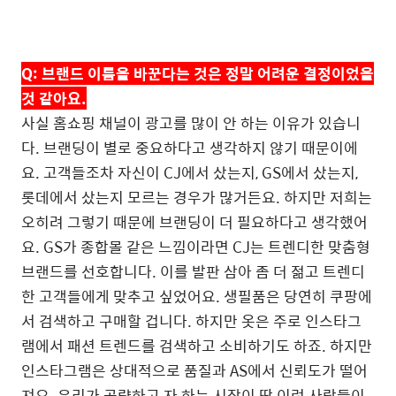
Q:
브랜드 이름을 바꾼다는 것은 정말 어려운 결정이었을
것 같아요
.
사실 홈쇼핑 채널이 광고를 많이 안 하는 이유가 있습니
다
.
브랜딩이 별로 중요하다고 생각하지 않기 때문이에
요
.
고객들조차 자신이
CJ
에서 샀는지
, GS
에서 샀는지
,
롯데에서 샀는지 모르는 경우가 많거든요
.
하지만 저희는
오히려 그렇기 때문에 브랜딩이 더 필요하다고 생각했어
요
.
GS
가 종합몰 같은 느낌이라면
CJ
는 트렌디한 맞춤형
브랜드를 선호합니다
.
이를 발판 삼아 좀 더 젊고 트렌디
한 고객들에게 맞추고 싶었어요
.
생필품은 당연히 쿠팡에
서 검색하고 구매할 겁니다
.
하지만 옷은 주로 인스타그
램에서 패션 트렌드를 검색하고 소비하기도 하죠
.
하지만
인스타그램은 상대적으로 품질과
AS
에서 신뢰도가 떨어
져요
.
우리가 공략하고 자 하는 시장이 딱 이런 사람들이