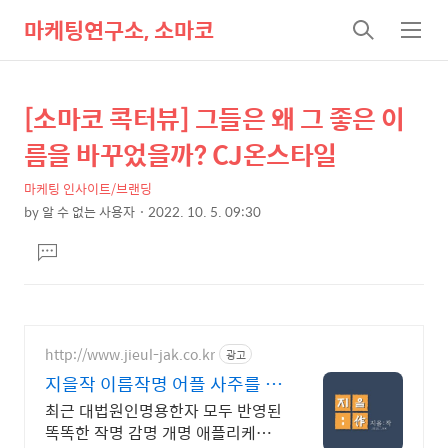
마케팅연구소, 소마코
검
메
색
뉴
[소마코 콕터뷰] 그들은 왜 그 좋은 이
상
본
문
세
름을 바꾸었을까? CJ온스타일
제
컨
목
마케팅 인사이트/브랜딩
텐
by
알 수 없는 사용자
2022. 10. 5. 09:30
츠
본
댓
문
글
달
기
http://www.jieul-jak.co.kr
광고
지을작 이름작명 어플 사주를 보
완하는 이름 추천
최근 대법원인명용한자 모두 반영된
똑똑한 작명 감명 개명 애플리케이