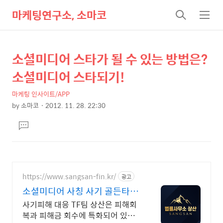
마케팅연구소, 소마코
검
메
색
뉴
소셜미디어 스타가 될 수 있는 방법은?
상
본
문
세
소셜미디어 스타되기!
제
컨
목
마케팅 인사이트/APP
텐
by
소마코
2012. 11. 28. 22:30
츠
본
댓
문
글
달
기
https://www.sangsan-fin.kr/
광고
소셜미디어 사칭 사기 골든타임
대응
사기피해 대응 TF팀 상산은 피해회
복과 피해금 회수에 특화되어 있습