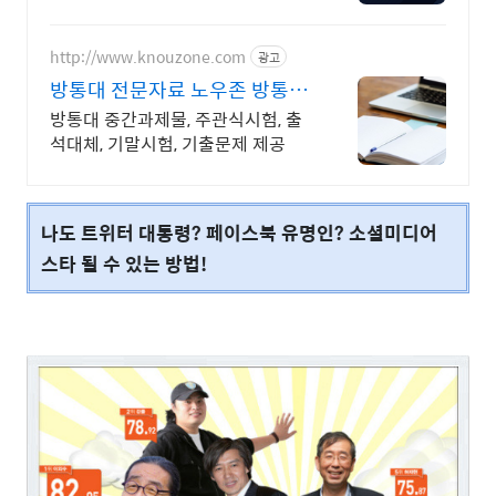
니다. 각종 사기 유형 대응 노하우를
보유하고 있습니다.
http://www.knouzone.com
광고
방통대 전문자료 노우존 방통대
자료포털 NO.1
방통대 중간과제물, 주관식시험, 출
석대체, 기말시험, 기출문제 제공
나도 트위터 대통령? 페이스북 유명인? 소셜미디어
스타 될 수 있는 방법!