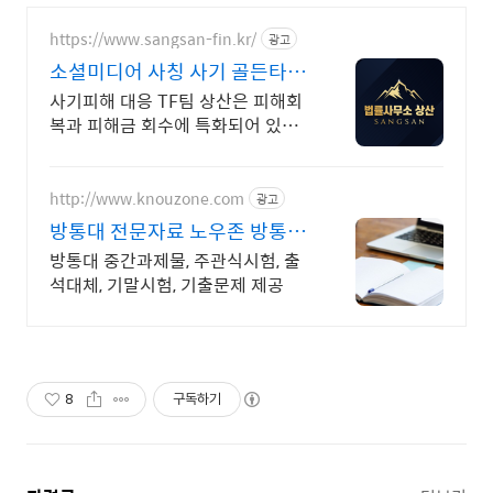
https://www.sangsan-fin.kr/
광고
소셜미디어 사칭 사기 골든타임
대응
사기피해 대응 TF팀 상산은 피해회
복과 피해금 회수에 특화되어 있습
니다. 각종 사기 유형 대응 노하우를
보유하고 있습니다.
http://www.knouzone.com
광고
방통대 전문자료 노우존 방통대
자료포털 NO.1
방통대 중간과제물, 주관식시험, 출
석대체, 기말시험, 기출문제 제공
8
구독하기