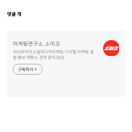
댓
댓글
개
글
영
역
마케팅연구소, 소마코
SNS와이어,소셜미디어마케팅, 디지털 마케팅, 종
합 홍보 대행사, 견적 문의/상담
구독하기