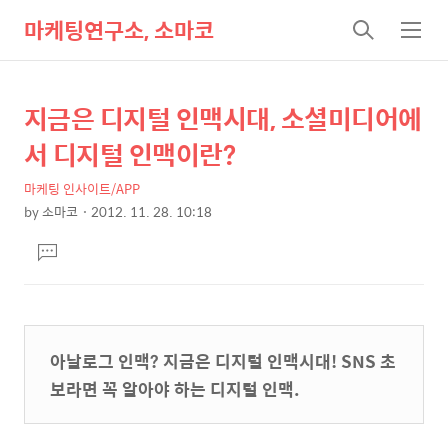
마케팅연구소, 소마코
검
메
색
뉴
지금은 디지털 인맥시대, 소셜미디어에
상
본
문
세
서 디지털 인맥이란?
제
컨
목
마케팅 인사이트/APP
텐
by
소마코
2012. 11. 28. 10:18
츠
본
댓
문
글
달
기
아날로그 인맥? 지금은 디지털 인맥시대! SNS 초
보라면 꼭 알아야 하는 디지털 인맥.