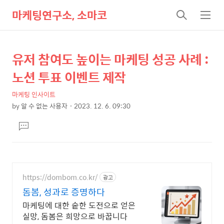
마케팅연구소, 소마코
검
메
색
뉴
유저 참여도 높이는 마케팅 성공 사례 :
상
본
문
세
노션 투표 이벤트 제작
제
컨
목
마케팅 인사이트
텐
by
알 수 없는 사용자
2023. 12. 6. 09:30
츠
본
댓
문
글
달
기
https://dombom.co.kr/
광고
돔봄, 성과로 증명하다
마케팅에 대한 숱한 도전으로 얻은
실망, 돔봄은 희망으로 바꿉니다