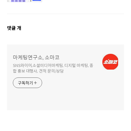
댓
댓글
개
글
영
역
마케팅연구소, 소마코
SNS와이어,소셜미디어마케팅, 디지털 마케팅, 종
합 홍보 대행사, 견적 문의/상담
구독하기