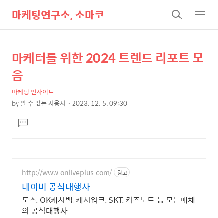
마케팅연구소, 소마코
검
메
색
뉴
마케터를 위한 2024 트렌드 리포트 모
상
본
문
세
음
제
컨
목
마케팅 인사이트
텐
by
알 수 없는 사용자
2023. 12. 5. 09:30
츠
본
댓
문
글
달
기
http://www.onliveplus.com/
광고
네이버 공식대행사
토스, OK캐시백, 캐시워크, SKT, 키즈노트 등 모든매체
의 공식대행사