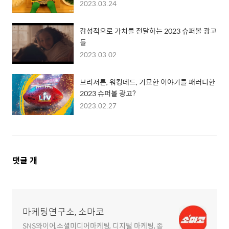
2023.03.24
감성적으로 가치를 전달하는 2023 슈퍼볼 광고
들
2023.03.02
브리저튼, 워킹데드, 기묘한 이야기를 패러디한
2023 슈퍼볼 광고?
2023.02.27
댓
댓글
개
글
영
역
마케팅연구소, 소마코
SNS와이어,소셜미디어마케팅, 디지털 마케팅, 종