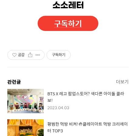
구독하기
공감
구독하기
관련글
더보기
BTS X 레고 팝업스토어? 색다른 아이돌 콜라
보!
2023.04.03
평범한 먹방 비켜!🤚클레이아트 먹방 크리에이
터 TOP3