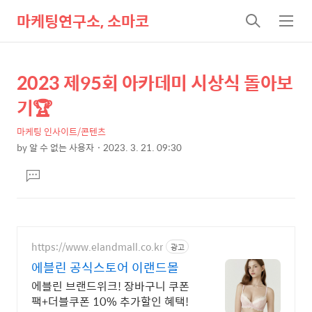
마케팅연구소, 소마코
검
메
색
뉴
2023 제95회 아카데미 시상식 돌아보
상
본
문
세
기🏆
제
컨
목
마케팅 인사이트/콘텐츠
텐
by
알 수 없는 사용자
2023. 3. 21. 09:30
츠
본
댓
문
글
달
기
https://www.elandmall.co.kr
광고
에블린 공식스토어 이랜드몰
에블린 브랜드위크! 장바구니 쿠폰
팩+더블쿠폰 10% 추가할인 혜택!