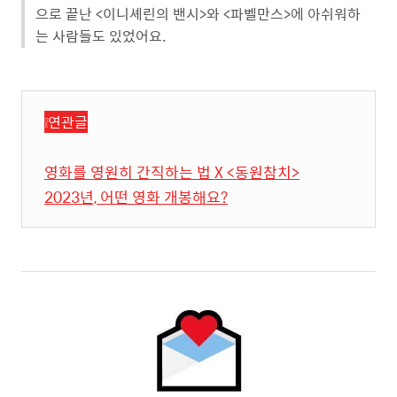
으로 끝난 <이니셰린의 밴시>와 <파벨만스>에 아쉬워하
는 사람들도 있었어요.
❕연관글
영화를 영원히 간직하는 법 X <동원참치>
2023년, 어떤 영화 개봉해요?