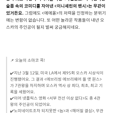
슬픔 속의 코미디를 자아낸 <이니셰린의 밴시>는 무관이
었거든요.
그럼에도 <에에올>의 저력을 인정하는 분위기
에는 변함이 없습니다. 또 어떤 놀라운 작품들이 내년 오
스카의 주인공이 될지 벌써 궁금해지네요.
📌 오늘의 소마코 콕!
✔️지난 3월 12일, 미국 LA에서 제95회 오스카 시상식이
진행됐어요. 그 결과 <에브리씽 에브리웨어 올 앳 원스>
가 7관왕을 차지하며 오스카 역사 상 최다, 최초, 최고 기
록을 세웠어요.
✔️이어 넷플릭스 영화 <서부 전선 이상 없다>도 총 4관
왕의 주인공이 되었어요.
✔️노미네이트조차 되지못한 <놉>과 <헤어질 결심>, 무관