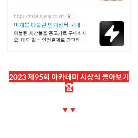
https://m.bunjang.co.kr/
광고
미개봉 에블린 번개장터 국내 최
대 브랜드 중고거래
에블린 새상품을 중고가로 구매하세
요. 대화 없는 안전결제로 간편하게!
전국 각지에서 올라오는 전국구 최
다 상품 매일 10만 개 이상의 신규
상품 업로드
2023 제95회 아카데미 시상식 돌아보기
🏆
▼ ▼