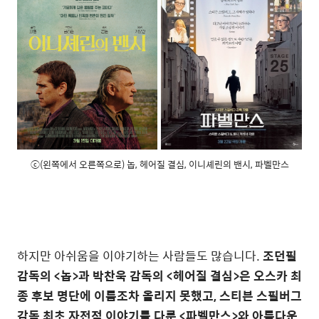
ⓒ(왼쪽에서 오른쪽으로) 놉, 헤어질 결심, 이니셰린의 밴시, 파벨만스
하지만 아쉬움을 이야기하는 사람들도 많습니다.
조던필
감독의 <놉>과 박찬욱 감독의 <헤어질 결심>은 오스카 최
종 후보 명단에 이름조차 올리지 못했고, 스티븐 스필버그
감독 최초 자전적 이야기를 다룬 <파벨만스>와 아름다운