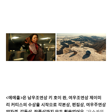
<에에올>은 남우조연상 키 호이 콴, 여우조연상 제이미
리 커티스의 수상을 시작으로 각본상, 편집상, 여우주연상
양자경, 감독상, 작품상까지 모두 휩쓸었어요.
'오스카의