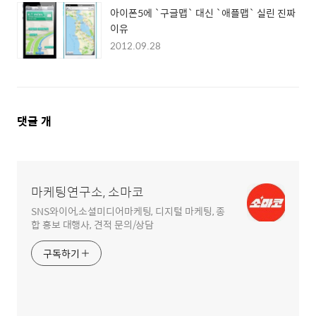
아이폰5에 `구글맵` 대신 `애플맵` 실린 진짜
이유
2012.09.28
댓
댓글
개
글
영
역
마케팅연구소, 소마코
SNS와이어,소셜미디어마케팅, 디지털 마케팅, 종
합 홍보 대행사, 견적 문의/상담
구독하기