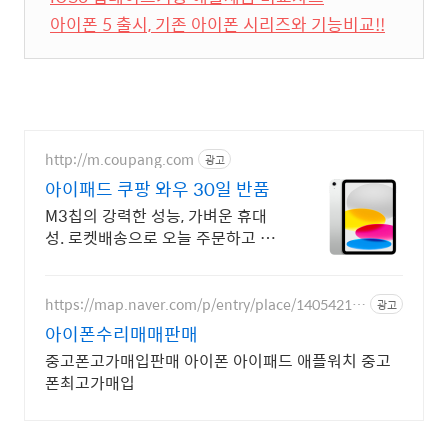
아이폰 5 출시, 기존 아이폰 시리즈와 기능비교!!
http://m.coupang.com
광고
아이패드 쿠팡 와우 30일 반품
M3칩의 강력한 성능, 가벼운 휴대
성. 로켓배송으로 오늘 주문하고 내
일 받으세요! 선명한 디스플레이와
긴 배터리. 애플펜슬로 드로잉, 필기
까지 편리하게!
https://map.naver.com/p/entry/place/14054214
광고
24
아이폰수리매매판매
중고폰고가매입판매 아이폰 아이패드 애플워치 중고
폰최고가매입