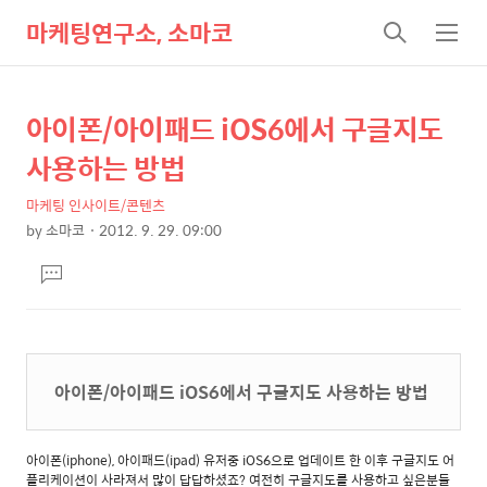
마케팅연구소, 소마코
검
메
색
뉴
아이폰/아이패드 iOS6에서 구글지도
상
본
문
세
사용하는 방법
제
컨
목
마케팅 인사이트/콘텐츠
텐
by
소마코
2012. 9. 29. 09:00
츠
본
댓
문
글
달
기
아이폰/아이패드 iOS6에서 구글지도 사용하는 방법
아이폰(iphone), 아이패드(ipad) 유저중 iOS6으로 업데이트 한 이후 구글지도 어
플리케이션이 사라져서 많이 답답하셨죠? 여전히 구글지도를 사용하고 싶은분들