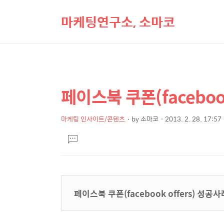
마케팅연구소, 소마코
페이스북 쿠폰(faceboo
상
본
문
세
제
마케팅 인사이트/콘텐츠
by
소마코
2013. 2. 28. 17:57
컨
본
목
텐
댓
문
글
츠
달
기
페이스북 쿠폰(facebook offers) 성