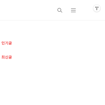
검
메
색
뉴
추
인기글
가
정
최신글
보