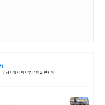
례
행!
수 입장지까지 미서부 여행을 한번에!