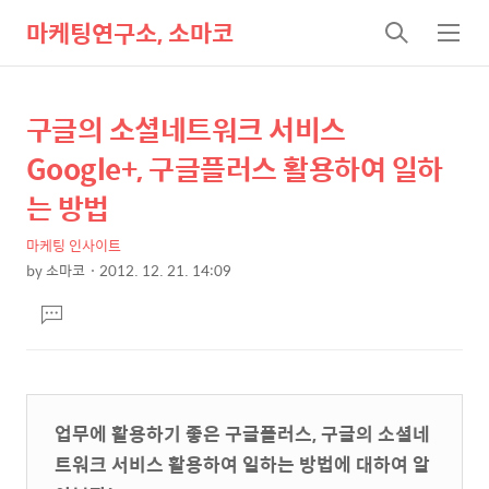
마케팅연구소, 소마코
검
메
색
뉴
구글의 소셜네트워크 서비스
상
본
문
세
Google+, 구글플러스 활용하여 일하
제
컨
는 방법
목
텐
마케팅 인사이트
츠
by
소마코
2012. 12. 21. 14:09
본
댓
문
글
달
기
업무에 활용하기 좋은 구글플러스, 구글의 소셜네
트워크 서비스 활용하여 일하는 방법에 대하여 알