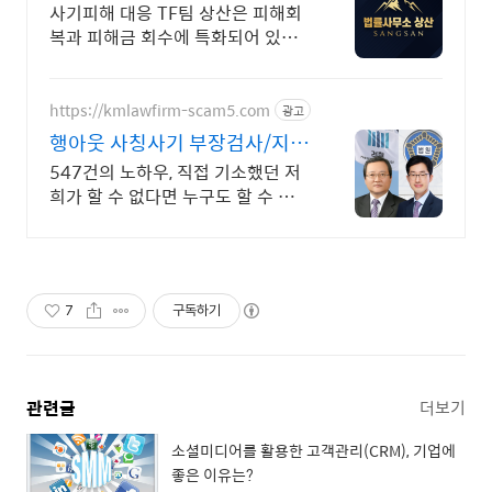
사기피해 대응 TF팀 상산은 피해회
복과 피해금 회수에 특화되어 있습
니다. 각종 사기 유형 대응 노하우를
보유하고 있습니다.
https://kmlawfirm-scam5.com
광고
행아웃 사칭사기 부장검사/지청
장 역임
547건의 노하우, 직접 기소했던 저
희가 할 수 없다면 누구도 할 수 없습
니다.
7
구독하기
관련글
더보기
소셜미디어를 활용한 고객관리(CRM), 기업에
좋은 이유는?