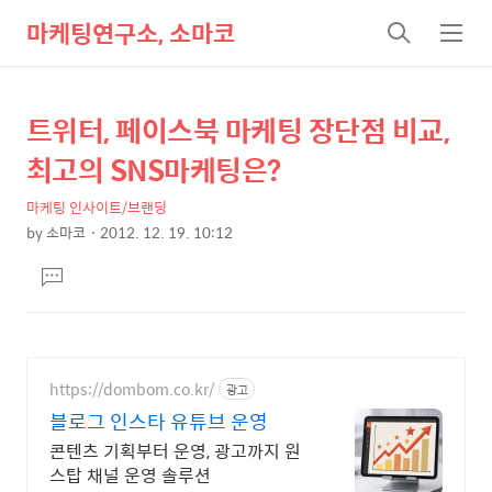
마케팅연구소, 소마코
검
메
색
뉴
트위터, 페이스북 마케팅 장단점 비교,
상
본
문
세
최고의 SNS마케팅은?
제
컨
목
마케팅 인사이트/브랜딩
텐
by
소마코
2012. 12. 19. 10:12
츠
본
댓
문
글
달
기
https://dombom.co.kr/
광고
블로그 인스타 유튜브 운영
콘텐츠 기획부터 운영, 광고까지 원
스탑 채널 운영 솔루션