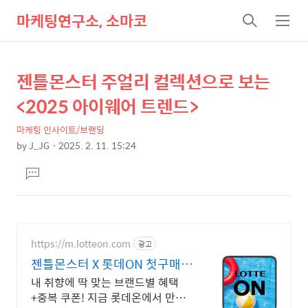
마케팅연구소, 소마코
검
메
색
뉴
젠틀몬스터 주얼리 컬렉션으로 보는
상
본
문
세
<2025 아이웨어 트렌드>
제
컨
목
마케팅 인사이트/브랜딩
텐
by
J_JG
2025. 2. 11. 15:24
츠
본
댓
문
글
달
기
https://m.lotteon.com
광고
젠틀몬스터 X 롯데ON 첫구매
최대 5천원 혜택!
내 취향에 딱 맞는 브랜드별 혜택
+중복 쿠폰! 지금 롯데온에서 만나