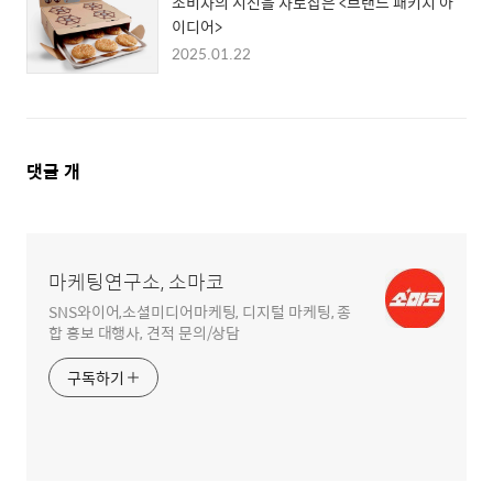
소비자의 시선을 사로잡은 <브랜드 패키지 아
이디어>
2025.01.22
댓
댓글
개
글
영
역
마케팅연구소, 소마코
SNS와이어,소셜미디어마케팅, 디지털 마케팅, 종
합 홍보 대행사, 견적 문의/상담
구독하기