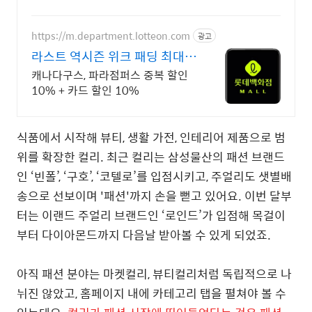
https://m.department.lotteon.com
광고
라스트 역시즌 위크 패딩 최대
74% 할인
캐나다구스, 파라점퍼스 중복 할인
10% + 카드 할인 10%
식품에서 시작해 뷰티, 생활 가전, 인테리어 제품으로 범
위를 확장한 컬리. 최근 컬리는 삼성물산의 패션 브랜드
인 ‘빈폴’, ‘구호’, ‘코텔로’를 입점시키고, 주얼리도 샛별배
송으로 선보이며 '패션'까지 손을 뻗고 있어요. 이번 달부
터는 이랜드 주얼리 브랜드인 ‘로인드’가 입점해 목걸이
부터 다이아몬드까지 다음날 받아볼 수 있게 되었죠.
아직 패션 분야는 마켓컬리, 뷰티컬리처럼 독립적으로 나
뉘진 않았고, 홈페이지 내에 카테고리 탭을 펼쳐야 볼 수