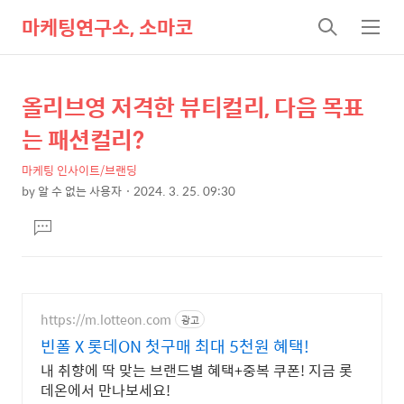
마케팅연구소, 소마코
검
메
색
뉴
올리브영 저격한 뷰티컬리, 다음 목표
상
본
문
세
는 패션컬리?
제
컨
목
마케팅 인사이트/브랜딩
텐
by
알 수 없는 사용자
2024. 3. 25. 09:30
츠
본
댓
문
글
달
기
https://m.lotteon.com
광고
빈폴 X 롯데ON 첫구매 최대 5천원 혜택!
내 취향에 딱 맞는 브랜드별 혜택+중복 쿠폰! 지금 롯
데온에서 만나보세요!