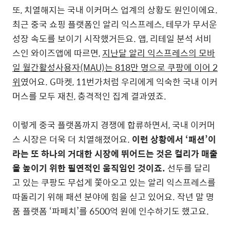
또, 치열해지는 국내 이커머스 업계의 상황도 원인이에요.
최근 중국 쇼핑 플랫폼인 알리 익스프레스, 테무가 무서운
성장 속도를 보이기 시작했거든요. 앱, 리테일 분석 서비
스인 와이즈앱에 따르면,
지난달 알리 익스프레스의 모바
일 월간활성사용자(MAU)는 818만 명으로 쿠팡에 이어 2
위
였어요. G마켓, 11번가처럼 우리에게 익숙한 국내 이커
머스를 모두 재친, 충격적인 집계 결과였죠.
이렇게 중국 플랫폼까지 경쟁에 합류하면서, 국내 이커머
스 시장은 더욱 더 치열해졌어요.
이런 상황에서 ‘패션’이
라는 또 하나의 거대한 시장에 뛰어드는 것은 컬리가 매출
을 높이기 위한 필연적인 움직임인 것이죠.
선두를 달리
고 있는 쿠팡도 무섭게 쫓아오고 있는 알리 익스프레스를
따돌리기 위해 패션 분야에 힘을 싣고 있어요. 작년 말 명
품 플랫폼 ‘파페치’를 6500억 원에 인수하기도 했고요.