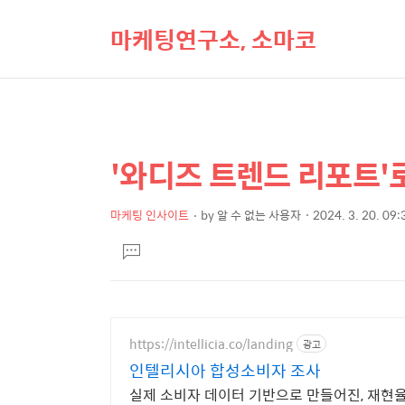
마케팅연구소, 소마코
'와디즈 트렌드 리포트'로
상
본
문
세
제
마케팅 인사이트
by
알 수 없는 사용자
2024. 3. 20. 09:
컨
본
목
텐
댓
문
글
츠
달
기
https://intellicia.co/landing
광고
인텔리시아 합성소비자 조사
실제 소비자 데이터 기반으로 만들어진, 재현