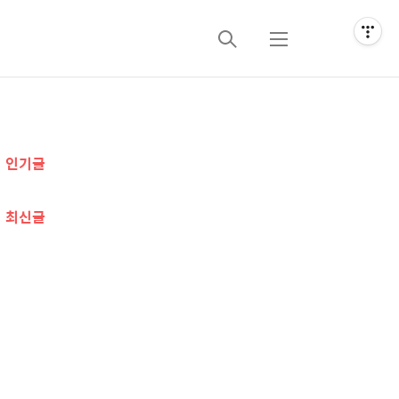
검
메
색
뉴
추
인기글
가
정
최신글
보