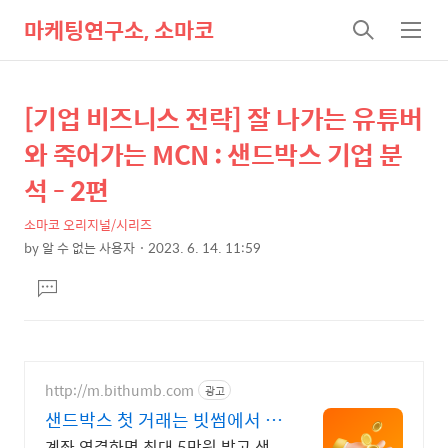
마케팅연구소, 소마코
검
메
색
뉴
[기업 비즈니스 전략] 잘 나가는 유튜버
상
본
문
세
와 죽어가는 MCN : 샌드박스 기업 분
제
컨
석 - 2편
목
텐
소마코 오리지널/시리즈
츠
by
알 수 없는 사용자
2023. 6. 14. 11:59
본
댓
문
글
달
기
http://m.bithumb.com
광고
샌드박스 첫 거래는 빗썸에서 신
규 가입 시 5만원 혜택
계좌 연결하면 최대 5만원 받고 샌