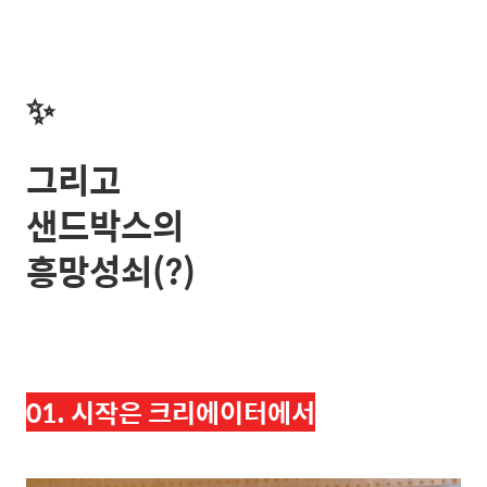
✨
그리고
샌드박스의
흥망성쇠(?)
01. 시작은 크리에이터에서