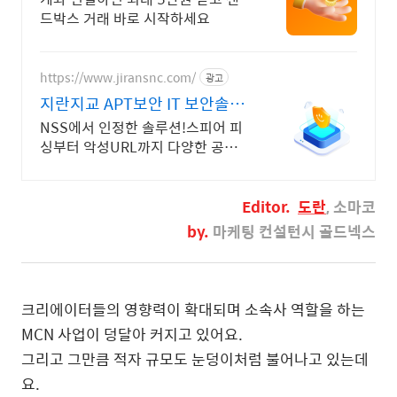
드박스 거래 바로 시작하세요
https://www.jiransnc.com/
광고
지란지교 APT보안 IT 보안솔루
션 전문기업
NSS에서 인정한 솔루션!스피어 피
싱부터 악성URL까지 다양한 공격단
계 완벽대응!
Editor
.
도란
, 소마코
by.
마케팅 컨설턴시 골드넥스
크리에이터들의 영향력이 확대되며 소속사 역할을 하는
MCN 사업이 덩달아 커지고 있어요.
그리고 그만큼 적자 규모도 눈덩이처럼 불어나고 있는데
요.