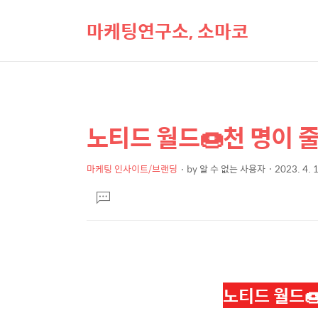
마케팅연구소, 소마코
노티드 월드🍩천 명이 
상
본
문
세
제
마케팅 인사이트/브랜딩
by
알 수 없는 사용자
2023. 4. 
컨
본
목
텐
댓
문
글
츠
달
기
노티드 월드