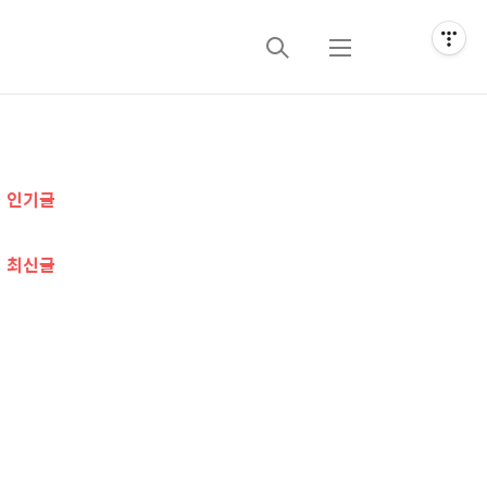
검
메
색
뉴
추
인기글
가
정
최신글
보