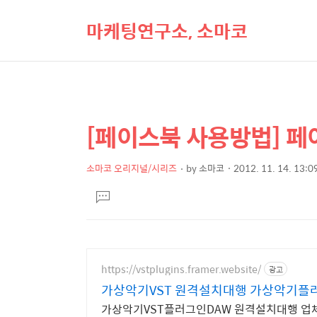
마케팅연구소, 소마코
[페이스북 사용방법] 
상
본
문
세
제
소마코 오리지널/시리즈
by
소마코
2012. 11. 14. 13:0
컨
본
목
텐
댓
문
글
츠
달
기
https://vstplugins.framer.website/
광고
가상악기VST 원격설치대행 가상악기플
가상악기VST플러그인DAW 원격설치대행 업체