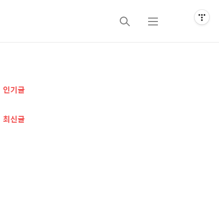
검
메
색
뉴
추
인기글
가
정
최신글
보