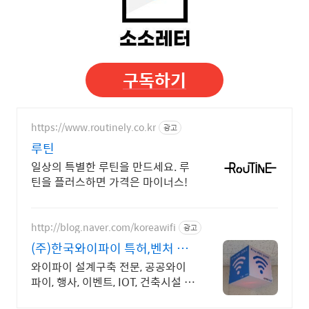
구독하기
https://www.routinely.co.kr
광고
루틴
일상의 특별한 루틴을 만드세요. 루
틴을 플러스하면 가격은 마이너스!
http://blog.naver.com/koreawifi
광고
(주)한국와이파이 특허,벤처 전
문구축
와이파이 설계구축 전문, 공공와이
파이, 행사, 이벤트, IOT, 건축시설 특
허 기반 무선통신망 구축과 산업응