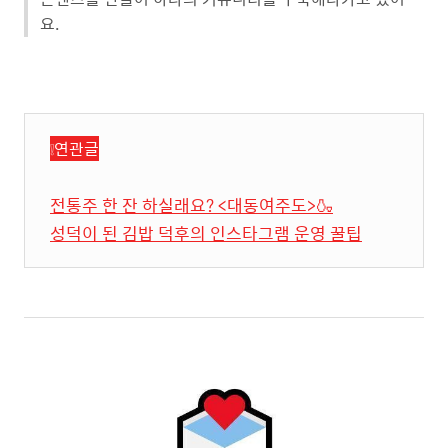
요.
❕연관글
전통주 한 잔 하실래요? <대동여주도>🍶
성덕이 된 김밥 덕후의 인스타그램 운영 꿀팁