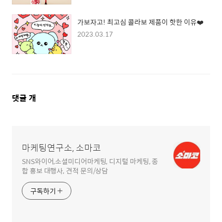
가보자고! 최고심 콜라보 제품이 핫한 이유❤️
2023.03.17
댓
댓글
개
글
영
역
마케팅연구소, 소마코
SNS와이어,소셜미디어마케팅, 디지털 마케팅, 종
합 홍보 대행사, 견적 문의/상담
구독하기