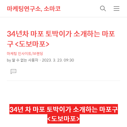
마케팅연구소, 소마코
검
메
색
뉴
34년차 마포 토박이가 소개하는 마포
상
본
문
세
구 <도보마포>
제
컨
목
마케팅 인사이트/브랜딩
텐
by
알 수 없는 사용자
2023. 3. 23. 09:30
츠
본
댓
문
글
달
기
34년 차 마포 토박이가 소개하는 마포구
<도보마포>