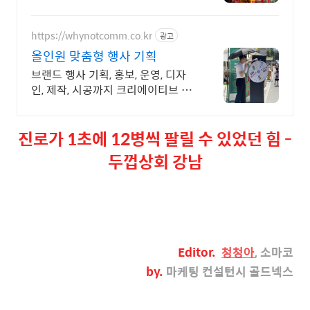
문 제작사 -팝업스토어를 위한 체험
형 콘텐츠, 브랜드를 오감으로 소환
합니다.
https://whynotcomm.co.kr
광고
올인원 맞춤형 행사 기획
브랜드 행사 기획, 홍보, 운영, 디자
인, 제작, 시공까지 크리에이티브 행
사 대행 기획부터 - 실행 - 결과까지
ALL-IN-ONE 행사 에이전시 와이
진로가 1초에 12병씩 팔릴 수 있었던 힘 -
낫 입니다.
두껍상회 강남
Editor
.
청청아
, 소마코
by.
마케팅 컨설턴시 골드넥스