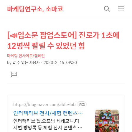
마케팅연구소, 소마코
검
메
색
뉴
[📣입소문 팝업스토어] 진로가 1초에
상
본
문
세
12병씩 팔릴 수 있었던 힘
제
컨
목
마케팅 인사이트/캠페인
텐
by
알 수 없는 사용자
2023. 2. 15. 09:30
츠
본
댓
문
글
달
기
https://blog.naver.com/able-lab
광고
인터렉티브 전시/체험 컨텐츠
이제는 참여형 콘텐츠의 시대
인터랙티브 월,오프닝 세레모니,디
지털 방명록 등 체험 전시 콘텐츠 전