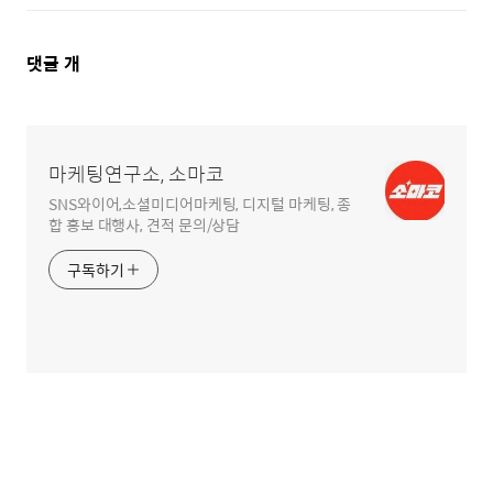
댓
댓글
개
글
영
역
마케팅연구소, 소마코
SNS와이어,소셜미디어마케팅, 디지털 마케팅, 종
합 홍보 대행사, 견적 문의/상담
구독하기