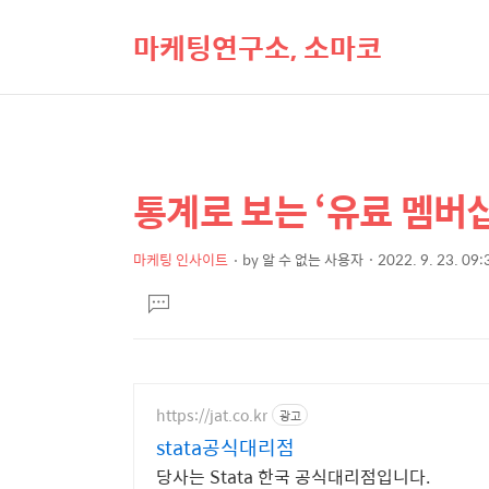
마케팅연구소, 소마코
통계로 보는 ‘유료 멤버십
상
본
문
세
제
마케팅 인사이트
by
알 수 없는 사용자
2022. 9. 23. 09:
컨
본
목
텐
댓
문
글
츠
달
기
https://jat.co.kr
광고
stata공식대리점
당사는 Stata 한국 공식대리점입니다.