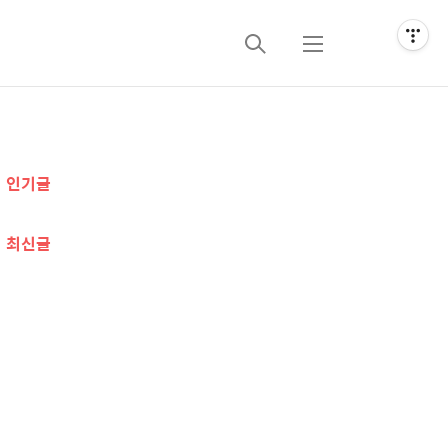
검
메
색
뉴
추
인기글
가
정
최신글
보