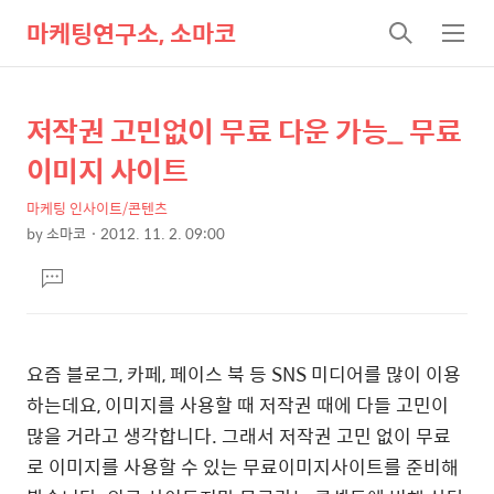
마케팅연구소, 소마코
검
메
색
뉴
저작권 고민없이 무료 다운 가능_ 무료
상
본
문
세
이미지 사이트
제
컨
목
마케팅 인사이트/콘텐츠
텐
by
소마코
2012. 11. 2. 09:00
츠
본
댓
문
글
달
기
요즘 블로그, 카페, 페이스 북 등 SNS 미디어를 많이 이용
하는데요, 이미지를 사용할 때 저작권 때에 다들 고민이
많을 거라고 생각합니다. 그래서 저작권 고민 없이 무료
로 이미지를 사용할 수 있는 무료이미지사이트를 준비해