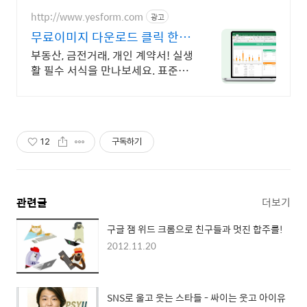
플랫폼입니다.
http://www.yesform.com
광고
무료이미지 다운로드 클릭 한
번, 문서 완성!
부동산, 금전거래, 개인 계약서! 실생
활 필수 서식을 만나보세요. 표준화
된 생활,법률 서식
12
구독하기
관련글
더보기
구글 잼 위드 크롬으로 친구들과 멋진 합주를!
2012.11.20
SNS로 울고 웃는 스타들 - 싸이는 웃고 아이유