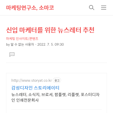
마케팅연구소, 소마코
검
메
색
뉴
신입 마케터를 위한 뉴스레터 추천
상
본
문
세
마케팅 인사이트/콘텐츠
제
컨
by
알 수 없는 사용자
2022. 7. 5. 09:30
목
본
텐
댓
문
츠
글
달
기
http://www.storyat.co.kr
광고
감성디자인 스토리에이티
뉴스레터, 소식지, 브로셔, 팜플렛, 리플렛, 포스터디자
인 인쇄전문회사