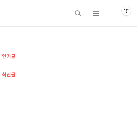
검
메
색
뉴
추
인기글
가
정
최신글
보