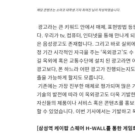
해당 콘텐츠는 소마코 대학생 기자 최여진 님이 작성하였습니다
.
광고라는 큰 키워드 안에서 매체
,
표현방법 등
다
.
우리가
tv,
컴퓨터
,
인터넷을 통해 만나게 
은 음성광고도 존재합니다
.
그리고 바로 실외
정 기간 시각적인 자극을 주는
‘
옥외광고
’
도 수
길 옥외에 혹은 교통수단에 설치 된 광고라면
광고보다
,
폰 하느라 어떤 광고가 진행되는지
출을 가능하게 할지도 모릅니다
.
기존에는 가장 진부한 매체로 평가되며 많은
기술의 발전에 따라 이 옥외광고도 더욱 기발
자신들의 제품이나 서비스 혹은 콘텐츠를 홍보
할 수 있었습니다
.
이번 기사에서는 기발하고 
[
삼성역 케이팝 스퀘어
H-WALL
를 통한 게임