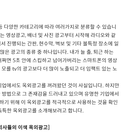
등 다양한 카테고리에 따라 여러가지로 분류할 수 있습니
되는 영상광고
,
배너 및 사진 광고부터 시작해 라디오와 같
에서 진행되는 간판
,
현수막
,
벽보 및 기타 불특정 장소에 일
 많은 광고의 종류 중 하나입니다
.
내가 늘 출
,
퇴근 하는
 어쩌면
5
초 안에 스킵하고 넘어가버리는 스마트폰의 영상
도 모를
tv
의 광고보다 더 많이 노출되고 더 임팩트 있는 노
 기업에서도 옥외광고를 꺼려왔던 것이 사실입니다
.
하지만
한 방법으로 그 존재감을 드러내고 있으며 유명한 기업에서
하기 위해 이 옥외광고를 적극적으로 사용하는 것을 확인
독특한 옥외광고를 소개해보려고 합니다
.
회사들의 이색 옥외광고
]