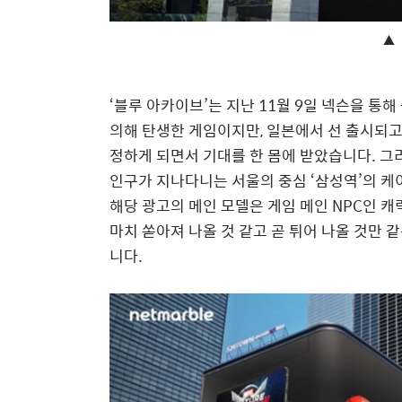
▲ 
‘
블루 아카이브
’
는 지난
11
월
9
일 넥슨을 통해
의해 탄생한 게임이지만
,
일본에서 선 출시되고
정하게 되면서 기대를 한 몸에 받았습니다
.
그
인구가 지나다니는 서울의 중심
‘
삼성역
’
의 케
해당 광고의 메인 모델은 게임 메인
NPC
인 캐
마치 쏟아져 나올 것 같고 곧 튀어 나올 것만 
니다
.