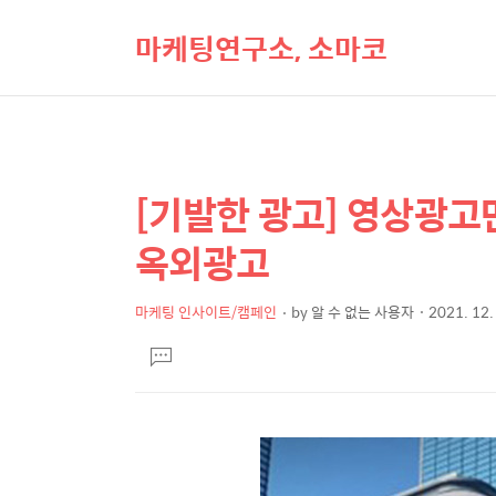
마케팅연구소, 소마코
[기발한 광고] 영상광고만
상
본
문
세
옥외광고
제
컨
목
텐
마케팅 인사이트/캠페인
by
알 수 없는 사용자
2021. 12.
본
츠
댓
문
글
달
기