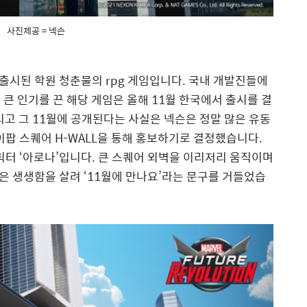
사진제공 = 넥슨
 출시된 학원 청춘물의
rpg
게임입니다
.
국내 개발진들에
 큰 인기를 끈 해당 게임은 올해
11
월 한국에서 출시를 결
리고 그
11
월에 공개된다는 사실은 넥슨은 정말 많은 유동
이팝 스퀘어
H-WALL
을 통해 홍보하기로 결정했습니다
.
릭터
‘
아로나
’
입니다
.
큰 스퀘어 외벽을 이리저리 움직이며
같은 생생함을 살려
‘11
월에 만나요
’
라는 문구를 거들었습