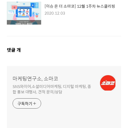
[이슈 온 더 소마코] 12월 1주차 뉴스클리핑
2020.12.03
댓
댓글
개
글
영
역
마케팅연구소, 소마코
SNS와이어,소셜미디어마케팅, 디지털 마케팅, 종
합 홍보 대행사, 견적 문의/상담
구독하기