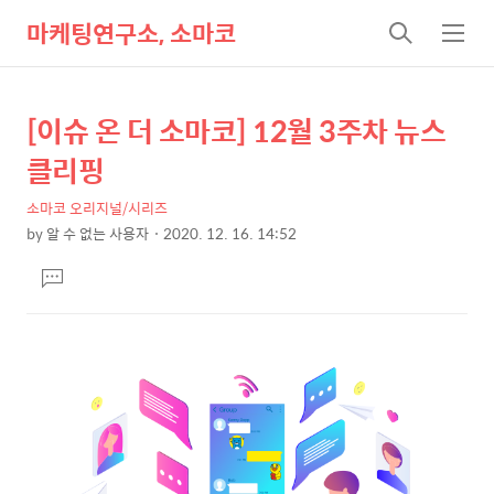
마케팅연구소, 소마코
검
메
색
뉴
[이슈 온 더 소마코] 12월 3주차 뉴스
상
본
문
세
클리핑
제
컨
목
소마코 오리지널/시리즈
텐
by
알 수 없는 사용자
2020. 12. 16. 14:52
츠
본
댓
문
글
달
기