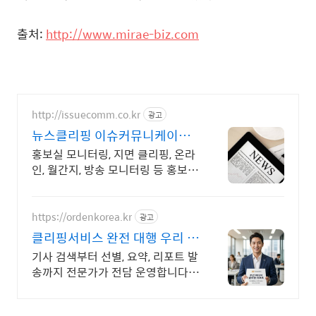
출처:
http://www.mirae-biz.com
http://issuecomm.co.kr
광고
뉴스클리핑 이슈커뮤니케이션
언론홍보 전문가와 상의하세요
홍보실 모니터링, 지면 클리핑, 온라
인, 월간지, 방송 모니터링 등 홍보업
무 지원 ,조간신문 뉴스스크랩, 다국
적 기업 뉴스 영문화, 뉴스분석, 위기
관리 모니터링 등
https://ordenkorea.kr
광고
클리핑서비스 완전 대행 우리 회
사 맞춤 모니터링
기사 검색부터 선별, 요약, 리포트 발
송까지 전문가가 전담 운영합니다
누락 없는 뉴스 스크랩과 실시간 모
니터링으로 반복 업무를 줄여드립니