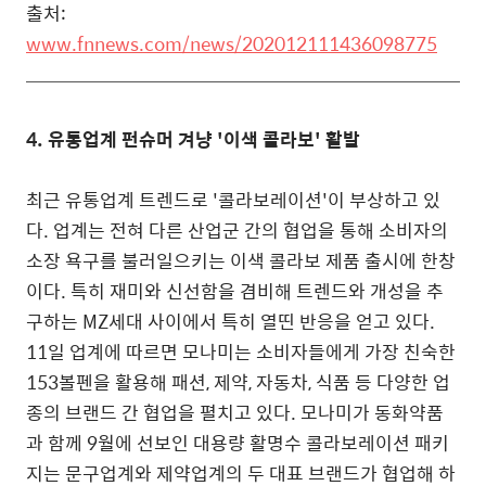
출처:
www.fnnews.com/news/202012111436098775
4.
유통업계 펀슈머 겨냥 '이색 콜라보' 활발
최근 유통업계 트렌드로 '콜라보레이션'이 부상하고 있
다. 업계는 전혀 다른 산업군 간의 협업을 통해 소비자의
소장 욕구를 불러일으키는 이색 콜라보 제품 출시에 한창
이다. 특히 재미와 신선함을 겸비해 트렌드와 개성을 추
구하는 MZ세대 사이에서 특히 열띤 반응을 얻고 있다.
11일 업계에 따르면 모나미는 소비자들에게 가장 친숙한
153볼펜을 활용해 패션, 제약, 자동차, 식품 등 다양한 업
종의 브랜드 간 협업을 펼치고 있다. 모나미가 동화약품
과 함께 9월에 선보인 대용량 활명수 콜라보레이션 패키
지는 문구업계와 제약업계의 두 대표 브랜드가 협업해 하