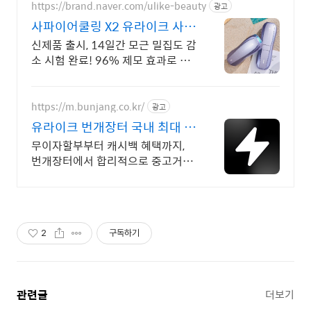
https://brand.naver.com/ulike-beauty
광고
사파이어쿨링 X2 유라이크 사파
이어쿨링 X2
신제품 출시, 14일간 모근 밀집도 감
소 시험 완료! 96% 제모 효과로 확
실하게
https://m.bunjang.co.kr/
광고
유라이크 번개장터 국내 최대 브
랜드 중고거래
무이자할부부터 캐시백 혜택까지,
번개장터에서 합리적으로 중고거래
하세요 전국 각지에서 올라오는 전
국구 최다 상품 매일 10만 개 이상
의 신규 상품 업로드
2
구독하기
관련글
더보기