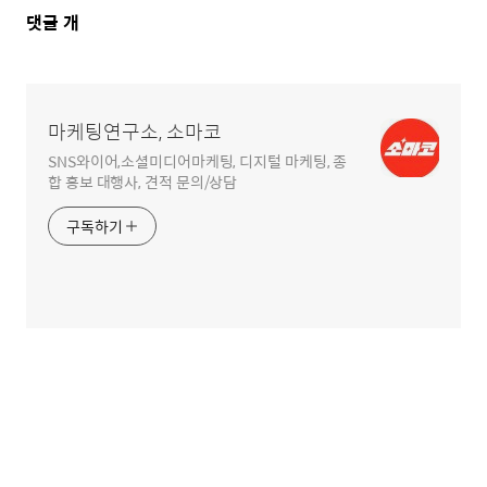
댓
댓글
개
글
영
역
마케팅연구소, 소마코
SNS와이어,소셜미디어마케팅, 디지털 마케팅, 종
합 홍보 대행사, 견적 문의/상담
구독하기