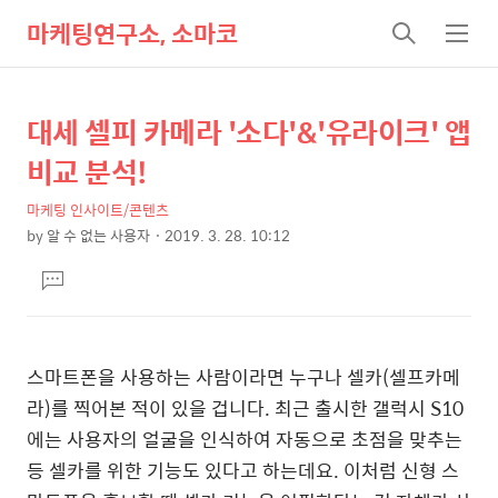
마케팅연구소, 소마코
검
메
색
뉴
대세 셀피 카메라 '소다'&'유라이크' 앱
상
본
문
세
비교 분석!
제
컨
목
마케팅 인사이트/콘텐츠
텐
by
알 수 없는 사용자
2019. 3. 28. 10:12
츠
본
댓
문
글
달
기
스마트폰을 사용하는 사람이라면 누구나 셀카
(
셀프카메
라
)
를 찍어본 적이 있을 겁니다
.
최근 출시한 갤럭시
S10
에는 사용자의 얼굴을 인식하여 자동으로 초점을 맞추는
등 셀카를 위한 기능도 있다고 하는데요
.
이처럼 신형 스