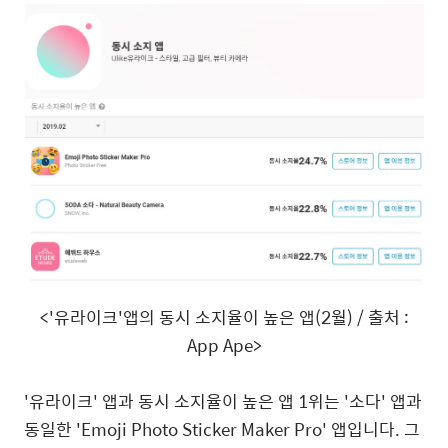
<'
유라이크
'
앱의 동시 소지율이 높은 앱
(2
월
) /
출처
:
App Ape>
'
유라이크
'
앱과 동시 소지율이 높은 앱
1
위는
'
소다
'
앱과
동일한
'Emoji Photo Sticker Maker Pro'
앱입니다
.
그