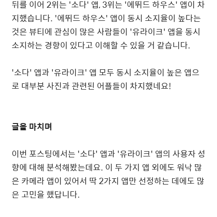
뒤를 이어
2
위는
'
소다
'
앱
, 3
위는
'
에뛰드 하우스
'
앱이 차
지했습니다
. '
에뛰드 하우스
'
앱이 동시 소지율이 높다는
것은 뷰티에 관심이 많은 사람들이
'
유라이크
'
앱을 동시
소지하는 경향이 있다고 이해할 수 있을 거 같습니다
.
'
소다
'
앱과
'
유라이크
'
앱 모두 동시 소지율이 높은 앱으
로 대부분 사진과 관련된 어플들이 차지했네요
!
글을 마치며
이번 포스팅에서는
'
소다
'
앱과
'
유라이크
'
앱의 사용자 성
향에 대해 분석해봤는데요
.
이 두 가지 앱 외에도 워낙 많
은 카메라 앱이 있어서 딱
2
가지 앱만 선정하는 데에도 많
은 고민을 했답니다
.