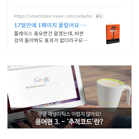
https://smartstore.naver.com/rocketvs
광고
17일만에 1페이지 올랐어요 초
보 사장님 플레이스 가이드
플레이스 중요한건 알겠는데, 비싼
강의 들어봐도 효과가 없더라구요.
그런데 11일만에 1페이지, 17일만
에 1등찍은 노하우를 그대로 담았습
니다.