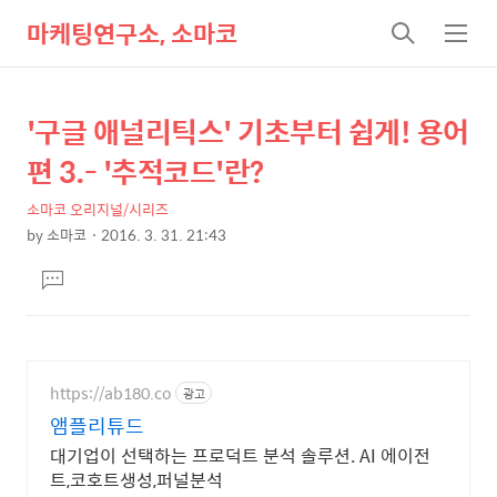
마케팅연구소, 소마코
검
메
색
뉴
'구글 애널리틱스' 기초부터 쉽게! 용어
상
본
문
세
편 3.- '추적코드'란?
제
컨
목
소마코 오리지널/시리즈
텐
by
소마코
2016. 3. 31. 21:43
츠
본
댓
문
글
달
기
https://ab180.co
광고
앰플리튜드
대기업이 선택하는 프로덕트 분석 솔루션. AI 에이전
트,코호트생성,퍼널분석