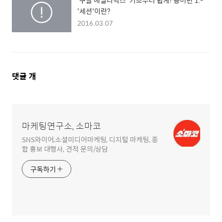
'구글 애널리틱스' 기초부터 쉽게! 용어편 1.-
'세션'이란?
2016.03.07
댓
댓글
개
글
영
역
마케팅연구소, 소마코
SNS와이어,소셜미디어마케팅, 디지털 마케팅, 종
합 홍보 대행사, 견적 문의/상담
구독하기