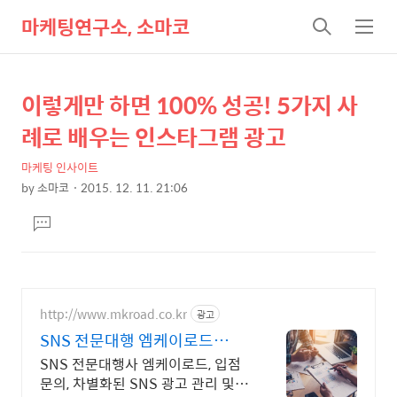
마케팅연구소, 소마코
검
메
색
뉴
이렇게만 하면 100% 성공! 5가지 사
상
본
문
세
례로 배우는 인스타그램 광고
제
컨
목
마케팅 인사이트
텐
by
소마코
2015. 12. 11. 21:06
츠
본
댓
문
글
달
기
http://www.mkroad.co.kr
광고
SNS 전문대행 엠케이로드
NO.1 SNS 전문대행사
SNS 전문대행사 엠케이로드, 입점
문의, 차별화된 SNS 광고 관리 및