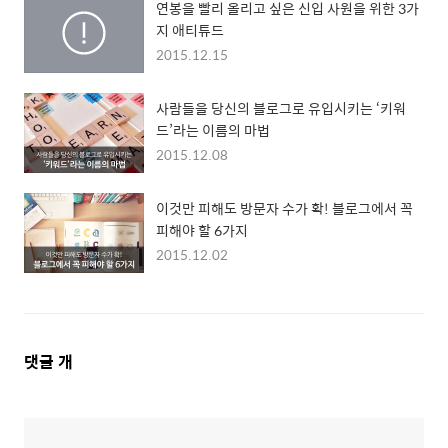
연봉을 빨리 올리고 싶은 신입 사원을 위한 3가
지 애티튜드
2015.12.15
사람들을 당신의 블로그로 유입시키는 ‘키워
드’라는 이름의 마법
2015.12.08
이것만 피해도 방문자 수가 확! 블로그에서 꼭
피해야 할 6가지
2015.12.02
댓
댓글
개
글
영
역