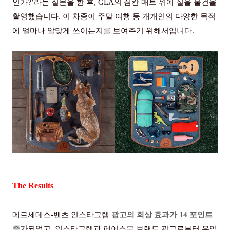
인가
?’
라는 질문을 한 후
, GLA
의 짐칸 매트 위에 실을 물건을
촬영했습니다
.
이 차종이 주말 여행 등 개개인의 다양한 목적
에 얼마나 알맞게 쓰이는지를 보여주기 위해서입니다
.
The Results
메르세데스-벤츠 인스타그램
광고의 회상 효과가
14
포인트
증가
되었고, 인스타그램과 페이스북 브랜드 광고로부터 유입