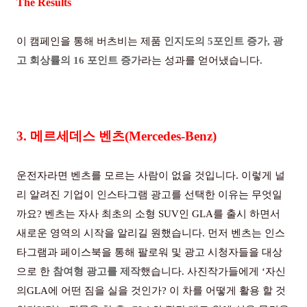
The Results
이 캠페인을 통해 버츠비는 제품
인지도의
5
포인트 증가
,
광
고 회상률의
16
포인트 증가
라는 성과를 얻어냈습니다
.
3.
메르세데스 벤츠
(Mercedes-Benz)
운전자라면 벤츠를 모르는 사람이 없을 것입니다
.
이렇게 널
리 알려진 기업이 인스타그램 광고를 선택한 이유는 무엇일
까요
?
벤츠는 자사 최초의 소형
SUV
인
GLA
를 출시 하면서
새로운 영역의 시작을 알리길 원했습니다
.
먼저 벤츠는 인스
타그램과 페이스북을 통해 팔로워 및 광고 시청자들을 대상
으로 한
참여형 광고를 제작
했습니다
.
사진작가들에게
‘
자신
의
GLA
에 어떤 짐을 실을 것인가
?
이 차를 어떻게 활용 할 것