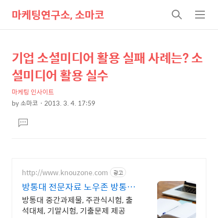
마케팅연구소, 소마코
검
메
색
뉴
기업 소셜미디어 활용 실패 사례는? 소
상
본
문
세
셜미디어 활용 실수
제
컨
목
마케팅 인사이트
텐
by
소마코
2013. 3. 4. 17:59
츠
본
댓
문
글
달
기
http://www.knouzone.com
광고
방통대 전문자료 노우존 방통대
자료포털 NO.1
방통대 중간과제물, 주관식시험, 출
석대체, 기말시험, 기출문제 제공