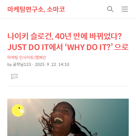
마케팅연구소, 소마코
검
메
색
뉴
나이키 슬로건, 40년 만에 바뀌었다?
상
본
문
세
JUST DO IT에서 ‘WHY DO IT?’ 으로
제
컨
목
마케팅 인사이트/캠페인
텐
by
공작님123
2025. 9. 22. 14:10
츠
본
댓
문
글
달
기