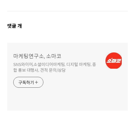
댓
댓글
개
글
영
역
마케팅연구소, 소마코
SNS와이어,소셜미디어마케팅, 디지털 마케팅, 종
합 홍보 대행사, 견적 문의/상담
구독하기