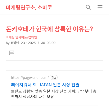
마케팅연구소, 소마코
검
메
색
뉴
돈키호테가 한국에 상륙한 이유는?
상
본
문
세
마케팅 인사이트/캠페인
제
컨
by
공작님123
2025. 7. 30. 08:00
목
본
텐
댓
문
츠
글
달
기
https://page-oner.com/
광고
페이지워너 SL JAPAN 일본 시장 진출
브랜드 상황별 맞춤 일본 시장 진출 기획! 팝업부터 총
판까지 성공사례 다수 보유