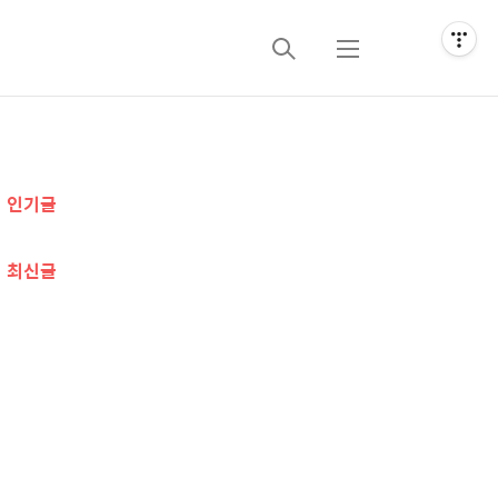
검
메
색
뉴
추
인기글
가
정
최신글
보