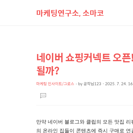
마케팅연구소, 소마코
네이버 쇼핑커넥트 오픈!
상
본
문
세
될까?
제
컨
목
텐
마케팅 인사이트/그로스
by
공작님123
2025. 7. 24. 1
본
츠
댓
문
글
달
기
만약 네이버 블로그와 클립의 모든 맛집 리뷰
의 온라인 집들이 콘텐츠에 즉시 구매로 