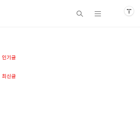
검
메
색
뉴
추
인기글
가
정
최신글
보