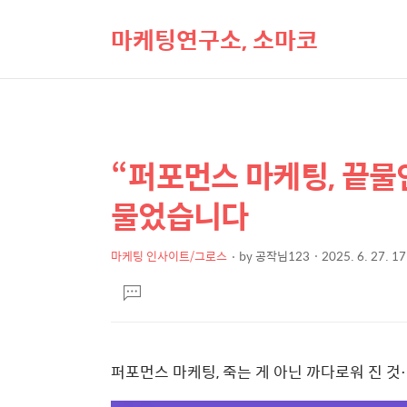
마케팅연구소, 소마코
“퍼포먼스 마케팅, 끝물
상
본
문
세
물었습니다
제
컨
목
텐
마케팅 인사이트/그로스
by
공작님123
2025. 6. 27. 1
본
츠
댓
문
글
달
기
퍼포먼스 마케팅, 죽는 게 아닌 까다로워 진 것