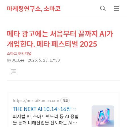
마케팅연구소, 소마코
검
메
색
뉴
메타 광고에는 처음부터 끝까지 AI가
상
본
문
세
개입한다, 메타 페스티벌 2025
제
컨
목
소마코 오리지널
텐
by
JC_Lee
2025. 5. 23. 17:33
츠
본
댓
문
글
달
기
https://nextaikorea.com/
광고
THE NEXT AI 10.14~16창원
컨벤션센터
피지컬 AI, 스마트팩토리 등 AI 융합
을 통해 미래산업을 선도하는 AI전