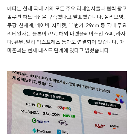
메타는 현재 국내 거의 모든 주요 리테일사들과 협력 광고
솔루션 파트너십을 구축했다고 발표했습니다
.
올리브영
,
쿠팡
,
신세계
,
네이버
,
지마켓
, 11
번가
, 29cm
등 국내 주요
리테일사는 물론이고요
.
해외 마켓플레이스인 쇼피
,
라자
다
,
큐텐
,
알리 익스프레스 등과도 연결되어 있습니다
.
아
마존과는 현재 테스트 단계에 있다고 밝혔습니다
.