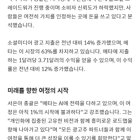
레이드워가 진행 중이며 소비자 신뢰도가 하락했지만
,
사
람들은 여전히 가치를 인정하는 곳에 돈을 쓰고 있다고 분
석했습니다
.
소셜미디어 광고 지출은 전년 대비
14%
증가했으며
,
메
타는 이 시장의
63%
를 차지하고 있습니다
.
메타에 지출
하는
1
달러당
3.71
달러의 수익을 얻을 수 있으며
,
이 수익
률은 전년 대비
12%
증가했습니다
.
미래를 향한 여정의 시작
서은아 총괄은
"
메타는
AI
에 전력을 다하고 있으며
,
이 여
정은 아직
1%
의 시작에 불과하다"고 강조했습니다
.
그는
"
개인화에 집중된 고유한 비전과 함께 흥미로운 로드맵을
향해 나아가고 있다
"
며
"
모든 광고주 파트너들과 함께 이
여정을 통해 더 큰 성장을 이룰 수 있기를 희망한다"고 말