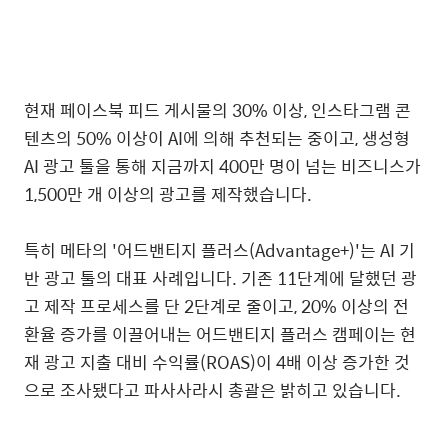
현재 페이스북 피드 게시물의
30%
이상
,
인스타그램 콘
텐츠의
50%
이상이
AI
에 의해 추천되는 중이고
,
생성형
AI
광고 툴을 통해 지금까지
400
만 명이 넘는 비즈니스가
1,500
만 개 이상의 광고를 제작했습니다
.
특히 메타의
'
어드밴티지 플러스
(Advantage+)'
는
AI
기
반 광고 툴의 대표 사례입니다
.
기존
11
단계에 달했던 광
고 제작 프로세스를 단
2
단계로 줄이고
, 20%
이상의 전
환율 증가를 이끌어내는 어드밴티지 플러스 캠페이는 현
재 광고 지출 대비 수익률
(ROAS)
이
4
배 이상 증가한 것
으로 조사됐다고 파사사라시 총괄은 밝히고 있습니다
.