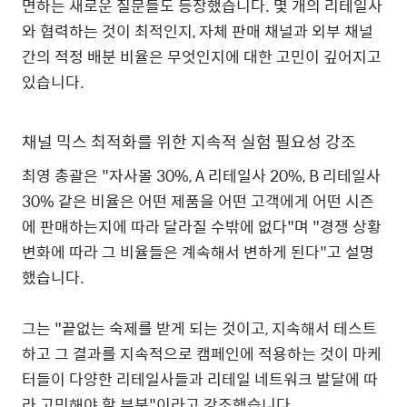
면하는 새로운 질문들도 등장했습니다
.
몇 개의 리테일사
와 협력하는 것이 최적인지
,
자체 판매 채널과 외부 채널
간의 적정 배분 비율은 무엇인지에 대한 고민이 깊어지고
있습니다
.
채널 믹스 최적화를 위한 지속적 실험 필요성 강조
최영 총괄은
"
자사몰
30%, A
리테일사
20%, B
리테일사
30%
같은 비율은 어떤 제품을 어떤 고객에게 어떤 시즌
에 판매하는지에 따라 달라질 수밖에 없다"며 "경쟁 상황
변화에 따라 그 비율들은 계속해서 변하게 된다"고 설명
했습니다
.
그는
"
끝없는 숙제를 받게 되는 것이고
,
지속해서 테스트
하고 그 결과를 지속적으로 캠페인에 적용하는 것이 마케
터들이 다양한 리테일사들과 리테일 네트워크 발달에 따
라 고민해야 할 부분
"
이라고 강조했습니다
.