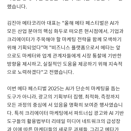
했습니다
.
김진아 메타코리아 대표는
"
올해 메타 페스티벌은
AI
가
모든 산업 분야의 핵심 화두로 떠오른 현시점에서
,
기업과
크리에이터가 주목해야 할 마케팅 전략을 함께 모색하기
위해 기획되었다
"
며
"
비즈니스 플랫폼으로서 메타는 앞
으로도 마케터와 업계 관계자들에게 시장 통찰에 기반한
방향을 제시하고
,
실질적인 도움을 제공하기 위해 지속적
으로 노력하겠다"고 전했습니다
.
이번 메타 페스티벌
2025
는
AI
가 단순히 마케팅을 돕는
도구가 아니라
,
광고의 기획부터 집행
,
최적화
,
측정까지
모든 과정의 중심에 서 있음을 명확히 보여준 행사였습니
다
.
특히 크리에이터 마케팅에서 파트너십 광고와
AI
기반
도구들의 활용법부터 리테일 미디어 네트워크의 급성장
과 이에 따른 마케터들의 새로운 과제들
,
그리고 메타가