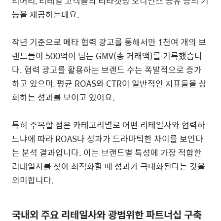
리버리
,
리테일 고객들의 리타겟팅 오디언스 공유 등의 기
능을 제공하는데요
.
작년 기준으로 메타 협력 광고를 통해서만
1
천여 개의 브
랜드들이
500
억이 넘는
GMV(
총 거래액
)
를 기록했습니
다
.
협력 광고를 활용하는 브랜드 수는 폭발적으로 증가
하고 있으며
,
평균
ROAS
와
CTR
이 일반적인 지표들을 상
회하는 성과를 보이고 있어요
.
특히 주목할 점은 카테고리별로 어떤 리테일사와 협력하
느냐에 따라
ROAS
나 성과가 드라마틱한 차이를 보인다
는 분석 결과입니다
.
이는 브랜드별 특성에 가장 적합한
리테일사를 찾아 최적화할 때 성과가 극대화된다는 것을
의미합니다
.
국내외 주요 리테일사와 광범위한 파트너십 구축