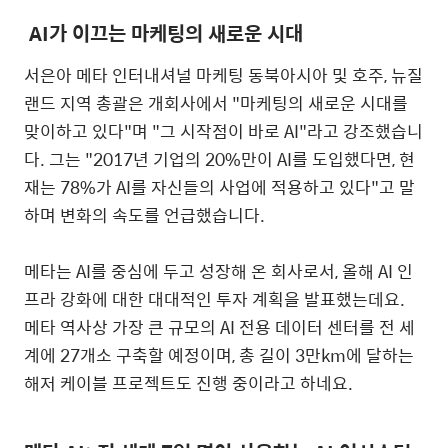
AI
가 이끄는 마케팅의 새로운 시대
서은아 메타 인터내셔널 마케팅 동북아시아 및 호주
,
뉴질
랜드 지역 총괄은 개회사에서
"
마케팅의 새로운 시대를
맞이하고 있다
"
며
"
그 시작점이 바로
AI"
라고 강조했습니
다
.
그는
"2017
년 기업의
20%
만이
AI
를 도입했다면
,
현
재는
78%
가
AI
를 자신들의 사업에 적용하고 있다"고 말
하며 변화의 속도를 언급했습니다
.
메타는
AI
를 중심에 두고 성장해 온 회사로서
,
올해
AI
인
프라 강화에 대한 대대적인 투자 계획을 발표했는데요
.
메타 역사상 가장 큰 규모의
AI
전용 데이터 센터를 전 세
계에
27
개소 구축할 예정이며
, 총 길이 3만km에
달하는
해저 케이블 프로젝트도 진행 중이라고 하네요
.