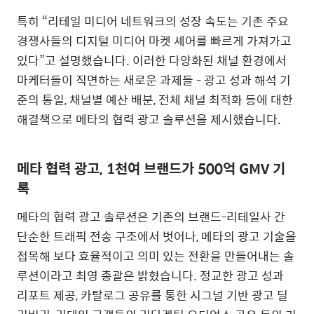
특히
“
리테일 미디어 네트워크의 성장 속도는 기존 주요
경쟁사들의 디지털 미디어 마켓 셰어를 빠르게 가져가고
있다”고 설명했습니다
.
이러한 다양화된 채널 환경에서
마케터들이 직면하는 새로운 과제들
-
광고 성과 해석 기
준의 통일
,
채널별 예산 배분
,
전체 채널 최적화 등에 대한
해결책으로 메타의 협력 광고 솔루션을 제시했습니다
.
메타 협력 광고
, 1
천여 브랜드가
500
억
GMV
기
록
메타의 협력 광고 솔루션은 기존의 브랜드
-
리테일사 간
단순한 트래픽 전송 구조에서 벗어나
,
메타의 광고 기술을
접목해 보다 효율적이고 의미 있는 전환을 만들어내는 솔
루션이라고 최영 총괄은 밝혔습니다
.
정교한 광고 성과
리포트 제공
,
카탈로그 공유를 통한 시그널 기반 광고 딜