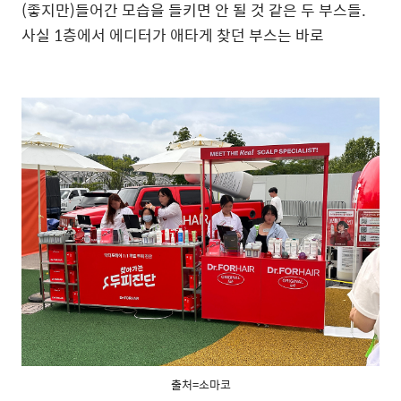
(좋지만)들어간 모습을 들키면 안 될 것 같은 두 부스들.
사실 1층에서 에디터가 애타게 찾던 부스는 바로
출처=소마코