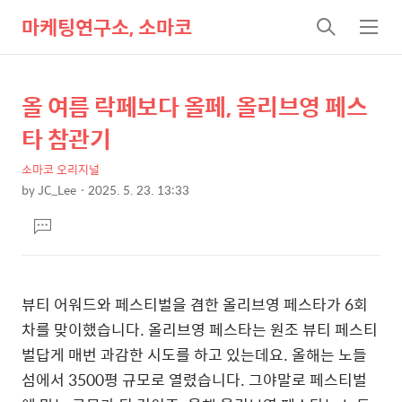
마케팅연구소, 소마코
검
메
색
뉴
올 여름 락페보다 올페, 올리브영 페스
상
본
문
세
타 참관기
제
컨
목
소마코 오리지널
텐
by
JC_Lee
2025. 5. 23. 13:33
츠
본
댓
문
글
달
기
뷰티 어워드와 페스티벌을 겸한 올리브영 페스타가 6회
차를 맞이했습니다. 올리브영 페스타는 원조 뷰티 페스티
벌답게 매번 과감한 시도를 하고 있는데요. 올해는 노들
섬에서 3500평 규모로 열렸습니다. 그야말로 페스티벌