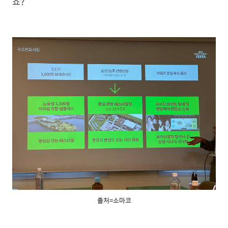
죠?
출처=소마코