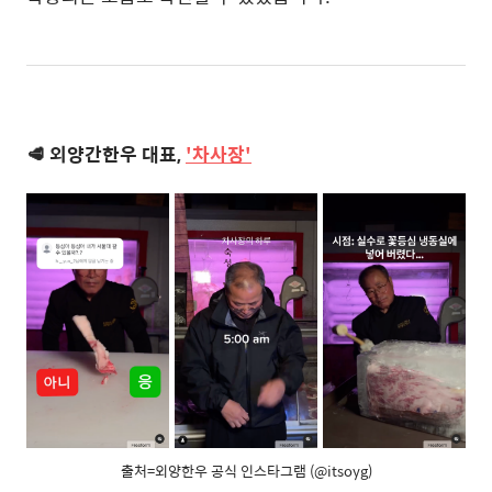
🥩 외양간한우 대표,
'차사장'
출처=외양한우 공식 인스타그램 (@itsoyg)