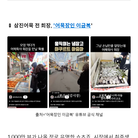
🍢 삼진어묵 전 회장,
'
어묵장인 이금복
'
출처='어묵장인 이금복' 유튜브 공식 채널
1,000만 뷰가 나올 정로 유명한 쇼츠죠. 시장에서 취준생