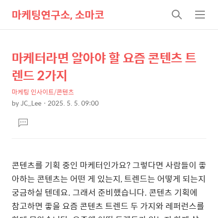
마케팅연구소, 소마코
검
메
색
뉴
마케터라면 알아야 할 요즘 콘텐츠 트
상
본
문
세
렌드 2가지
제
컨
목
마케팅 인사이트/콘텐츠
텐
by
JC_Lee
2025. 5. 5. 09:00
츠
본
댓
문
글
달
기
콘텐츠를 기획 중인 마케터인가요? 그렇다면 사람들이 좋
아하는 콘텐츠는 어떤 게 있는지, 트렌드는 어떻게 되는지
궁금하실 텐데요. 그래서 준비했습니다. 콘텐츠 기획에
참고하면 좋을 요즘 콘텐츠 트렌드 두 가지와 레퍼런스를