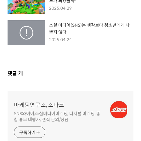
드가 되었을까?
2025.04.29
소셜 미디어(SNS)는 생각보다 청소년에게 나
쁘지 않다
2025.04.24
댓
댓글
개
글
영
역
마케팅연구소, 소마코
SNS와이어,소셜미디어마케팅, 디지털 마케팅, 종
합 홍보 대행사, 견적 문의/상담
구독하기